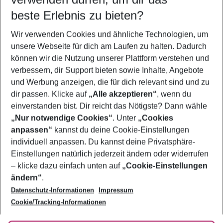
09.08.26
–
07.08.27
5-8 Nächte
beste Erlebnis zu bieten?
Wer wird verreisen
Wir verwenden Cookies und ähnliche Technologien, um
2 Erwachsene
Keine Kinder
unsere Webseite für dich am Laufen zu halten. Dadurch
können wir die Nutzung unserer Plattform verstehen und
Mehr Filter anzeigen
verbessern, dir Support bieten sowie Inhalte, Angebote
und Werbung anzeigen, die für dich relevant sind und zu
dir passen. Klicke auf
„Alle akzeptieren“
, wenn du
einverstanden bist. Dir reicht das Nötigste? Dann wähle
„Nur notwendige Cookies“
. Unter
„Cookies
anpassen“
kannst du deine Cookie-Einstellungen
Footer
Footer navigation
individuell anpassen. Du kannst deine Privatsphäre-
Über uns
Einstellungen natürlich jederzeit ändern oder widerrufen
AGB
– klicke dazu einfach unten auf
„Cookie-Einstellungen
Service & Hilfe
Bestpreisgarantie
ändern“
.
Datenschutz-Informationen
Impressum
Agenturbetreuung
Cookie-Einstellungen ändern
Folge uns
Barrierefreies Reisen
Cookie/Tracking-Informationen
Cookie-Richtlinie
Check-in
Datenschutz