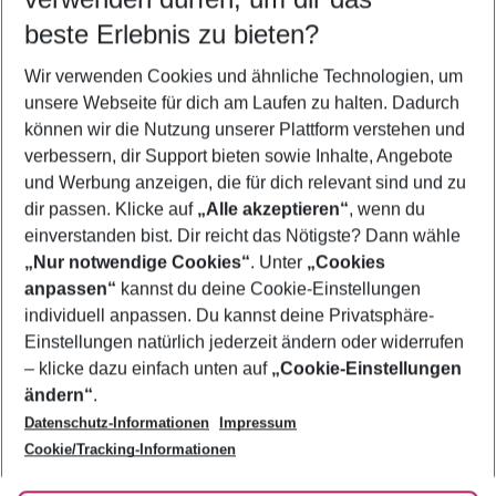
08.08.26
–
06.08.27
5-8 Nächte
beste Erlebnis zu bieten?
Wer wird verreisen
Wir verwenden Cookies und ähnliche Technologien, um
2 Erwachsene
Keine Kinder
unsere Webseite für dich am Laufen zu halten. Dadurch
können wir die Nutzung unserer Plattform verstehen und
Mehr Filter anzeigen
verbessern, dir Support bieten sowie Inhalte, Angebote
und Werbung anzeigen, die für dich relevant sind und zu
dir passen. Klicke auf
„Alle akzeptieren“
, wenn du
einverstanden bist. Dir reicht das Nötigste? Dann wähle
„Nur notwendige Cookies“
. Unter
„Cookies
anpassen“
kannst du deine Cookie-Einstellungen
Footer
Footer navigation
individuell anpassen. Du kannst deine Privatsphäre-
Über uns
Einstellungen natürlich jederzeit ändern oder widerrufen
AGB
– klicke dazu einfach unten auf
„Cookie-Einstellungen
Service & Hilfe
Bestpreisgarantie
ändern“
.
Datenschutz-Informationen
Impressum
Agenturbetreuung
Cookie-Einstellungen ändern
Folge uns
Barrierefreies Reisen
Cookie/Tracking-Informationen
Cookie-Richtlinie
Check-in
Datenschutz