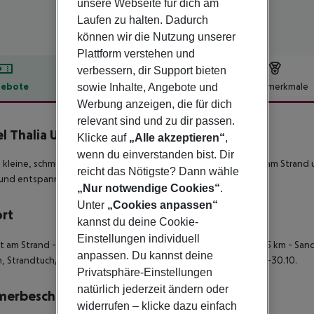
unsere Webseite für dich am
Laufen zu halten. Dadurch
können wir die Nutzung unserer
Plattform verstehen und
verbessern, dir Support bieten
ebote
Hotelbeschreibung
Hotelmerkmale
sowie Inhalte, Angebote und
Werbung anzeigen, die für dich
lbeschreibung
relevant sind und zu dir passen.
l Thalia Unique
Klicke auf
„Alle akzeptieren“
,
4.5
wenn du einverstanden bist. Dir
 kleine, schmucke Familienhotel punktet mit Top-Lage direkt am Strand 
reicht das Nötigste? Dann wähle
und entspannend, aber trotzdem zentral: top!
„Nur notwendige Cookies“
.
Unter
„Cookies anpassen“
ort
kannst du deine Cookie-
Einstellungen individuell
kt am Strand - zum Ortszentrum: ca. 3 km - zum Flughafen: ca. 65 km - Sa
anpassen. Du kannst deine
, Strandtuch/Badetuch, Badesteg (Liegen, Schirme), ca. 28.03.-30.10.
Privatsphäre-Einstellungen
natürlich jederzeit ändern oder
merbeschreibung
widerrufen – klicke dazu einfach