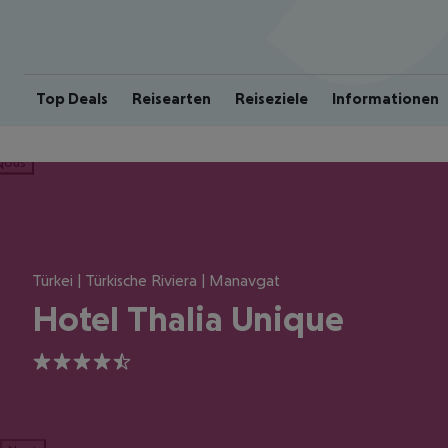
Top Deals
Reisearten
Reiseziele
Informationen
ious
Türkei | Türkische Riviera | Manavgat
Hotel Thalia Unique
4.5