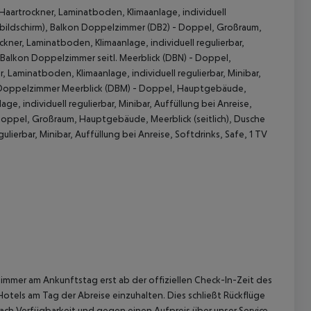
rtrockner, Laminatboden, Klimaanlage, individuell
lachbildschirm), Balkon Doppelzimmer (DB2) - Doppel, Großraum,
er, Laminatboden, Klimaanlage, individuell regulierbar,
), Balkon Doppelzimmer seitl. Meerblick (DBN) - Doppel,
Laminatboden, Klimaanlage, individuell regulierbar, Minibar,
lkon Doppelzimmer Meerblick (DBM) - Doppel, Hauptgebäude,
, individuell regulierbar, Minibar, Auffüllung bei Anreise,
 Doppel, Großraum, Hauptgebäude, Meerblick (seitlich), Dusche
 akzeptieren
ierbar, Minibar, Auffüllung bei Anreise, Softdrinks, Safe, 1 TV
immer am Ankunftstag erst ab der offiziellen Check-In-Zeit des
Hotels am Tag der Abreise einzuhalten. Dies schließt Rückflüge
ach Verfügbarkeit und gegen einen Aufpreis über unser Service