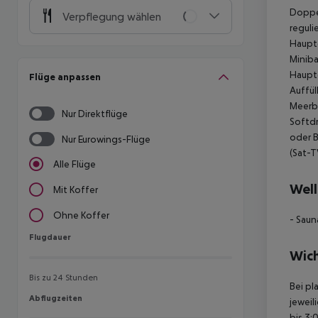
Doppe
Verpflegung wählen
reguli
Hauptg
Miniba
Hauptg
Flüge anpassen
Auffül
Meerbl
Nur Direktflüge
Softdr
oder B
Nur Eurowings-Flüge
(Sat-T
Alle Flüge
Well
Mit Koffer
Ohne Koffer
- Saun
Flugdauer
Flugdauer
Wich
Bis zu 24 Stunden
Bei pl
Abflugzeiten
Abflugzeiten
jeweil
bis 3: