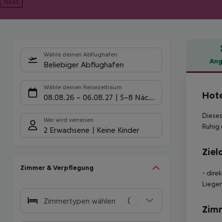
Next
Wähle deinen Abflughafen
Ang
Beliebiger Abflughafen
Hote
Wähle deinen Reisezeitraum
Hote
08.08.26
–
06.08.27
5-8 Nächte
Dieses
Wer wird verreisen
Ruhig 
2 Erwachsene
Keine Kinder
Ziel
Zimmer & Verpflegung
- dire
Liegen
Zimmertypen wählen
Zim