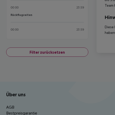
Team 
00:00
23:59
Rückflugzeiten
Rückflugzeiten
Hinw
Diese 
00:00
23:59
haben,
Filter zurücksetzen
Footer
Footer navigation
Über uns
AGB
Bestpreisgarantie