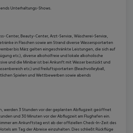
bends Unterhaltungs-Shows.
-Center, Beauty-Center, Arzt-Service, Wäscherei-Service,
etränke in Flaschen sowie am Strand diverse Wassersportarten
mber bis März gelten eingeschränkte Leistungen, die sich auf
ügung etc.), diverse alkoholfreie und lokale alkoholische
sive und die Minibar ist bei Ankunft mit Wasser bestückt und
assenbereich etc.) und Freiluftsportarten (Beachvolleyball,
ortlichen Spielen und Wettbewerben sowie abends
gen, werden 3 Stunden vor der geplanten Abflugzeit geöffnet
Stunden und 30 Minuten vor der Abflugzeit am Flughafen ein.
immer am Ankunftstag erst ab der offiziellen Check-In-Zeit des
Hotels am Tag der Abreise einzuhalten. Dies schließt Rückflüge