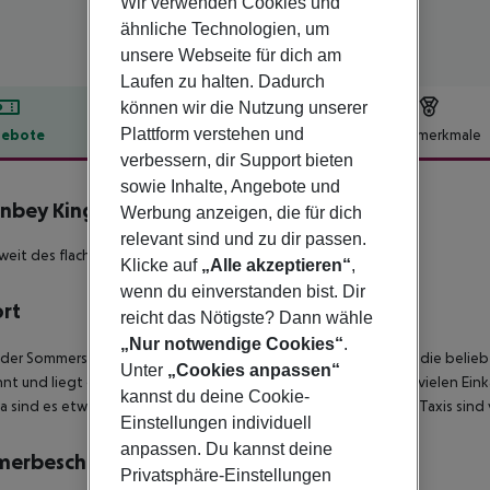
Wir verwenden Cookies und
ähnliche Technologien, um
unsere Webseite für dich am
Laufen zu halten. Dadurch
können wir die Nutzung unserer
Plattform verstehen und
ebote
Hotelbeschreibung
Hotelmerkmale
verbessern, dir Support bieten
lbeschreibung
sowie Inhalte, Angebote und
nbey King's Palace & Spa
Werbung anzeigen, die für dich
5
relevant sind und zu dir passen.
weit des flachabfallenden, feinen Sandstrandes gelegen.
Klicke auf
„Alle akzeptieren“
,
wenn du einverstanden bist. Dir
ort
reicht das Nötigste? Dann wähle
„Nur notwendige Cookies“
.
 der Sommersaison 2008 eröffnete Komforthotel ist nur durch die beli
Unter
„Cookies anpassen“
nt und liegt ca. 10 km vom historischen Ortskern von Side mit vielen Ei
kannst du deine Cookie-
a sind es etwa 60 km. Öffentliche Minibus-Verbindungen und Taxis sind
Einstellungen individuell
anpassen. Du kannst deine
merbeschreibung
Privatsphäre-Einstellungen