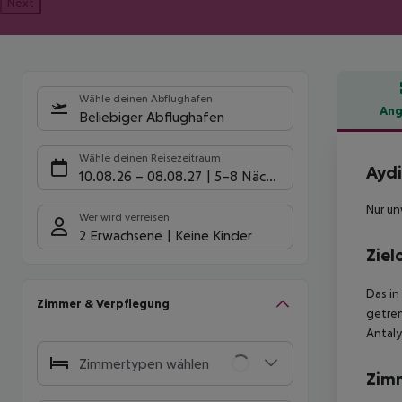
Next
Wähle deinen Abflughafen
Ang
Beliebiger Abflughafen
Hote
Wähle deinen Reisezeitraum
Aydi
10.08.26
–
08.08.27
5-8 Nächte
Nur un
Wer wird verreisen
2 Erwachsene
Keine Kinder
Ziel
Das in
Zimmer & Verpflegung
getren
Antaly
Zimmertypen wählen
Zim