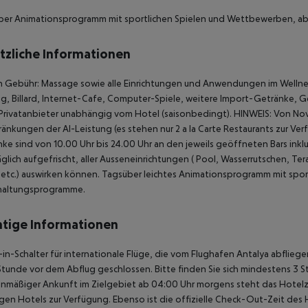
ber Animationsprogramm mit sportlichen Spielen und Wettbewerben, a
tzliche Informationen
Gebühr: Massage sowie alle Einrichtungen und Anwendungen im Wellness
g, Billard, Internet-Cafe, Computer-Spiele, weitere Import-Getränke, G
Privatanbieter unabhängig vom Hotel (saisonbedingt).
HINWEIS:
Von Nove
ränkungen der AI-Leistung (es stehen nur 2 a la Carte Restaurants zur Verf
ke sind von 10.00 Uhr bis 24.00 Uhr an den jeweils geöffneten Bars inklu
äglich aufgefrischt, aller Ausseneinrichtungen ( Pool, Wasserrutschen, Ter
 etc.) auswirken können. Tagsüber leichtes Animationsprogramm mit sp
haltungsprogramme.
tige Informationen
in-Schalter für internationale Flüge, die vom Flughafen Antalya abflie
Stunde vor dem Abflug geschlossen. Bitte finden Sie sich mindestens 3 
anmäßiger Ankunft im Zielgebiet ab 04:00 Uhr morgens steht das Hotelz
igen Hotels zur Verfügung. Ebenso ist die offizielle Check-Out-Zeit des 