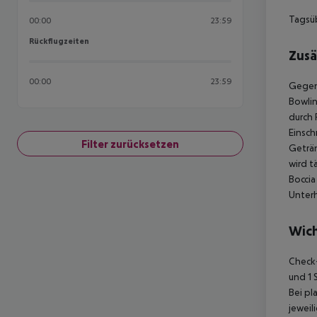
Tagsü
00:00
23:59
Rückflugzeiten
Rückflugzeiten
Zusä
00:00
23:59
Gegen 
Bowlin
durch 
Einsch
Filter zurücksetzen
Geträn
wird t
Boccia
Unter
Wich
Check-
und 1 
Bei pl
jeweil