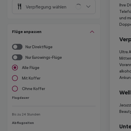
Ihre D
Verpflegung wählen
Telefo
und m
Doppel
Flüge anpassen
Ver
Nur Direktflüge
Ultra 
Nur Eurowings-Flüge
Mitter
Voranm
Alle Flüge
alkoho
Ankunf
Mit Koffer
Ohne Koffer
Well
Flugdauer
Flugdauer
Jacuzz
Beaut
Bis zu 24 Stunden
Abflugzeiten
Abflugzeiten
Unte