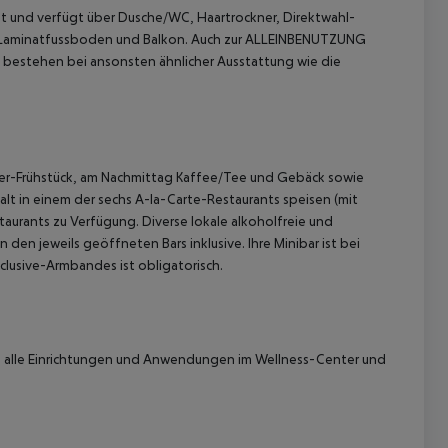
 und verfügt über Dusche/WC, Haartrockner, Direktwahl-
e, Laminatfussboden und Balkon.
Auch zur ALLEINBENUTZUNG
estehen bei ansonsten ähnlicher Ausstattung wie die
eher-Frühstück, am Nachmittag Kaffee/Tee und Gebäck sowie
t in einem der sechs A-la-Carte-Restaurants speisen (mit
aurants zu Verfügung. Diverse lokale alkoholfreie und
 akzeptieren
den jeweils geöffneten Bars inklusive. Ihre Minibar ist bei
nclusive-Armbandes ist obligatorisch.
ie alle Einrichtungen und Anwendungen im Wellness-Center und