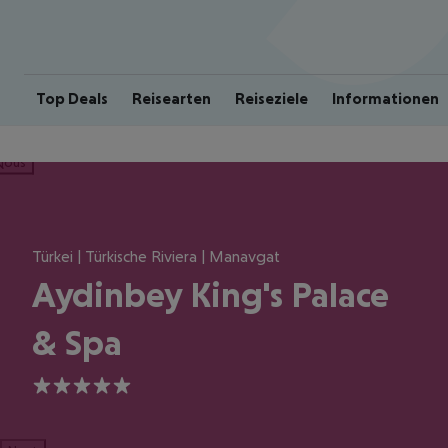
Top Deals
Reisearten
Reiseziele
Informationen
ious
Türkei | Türkische Riviera | Manavgat
Aydinbey King's Palace
& Spa
5