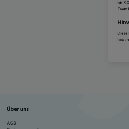
bis 3:
Team 
Hinw
Diese 
haben,
Footer
Footer navigation
Über uns
AGB