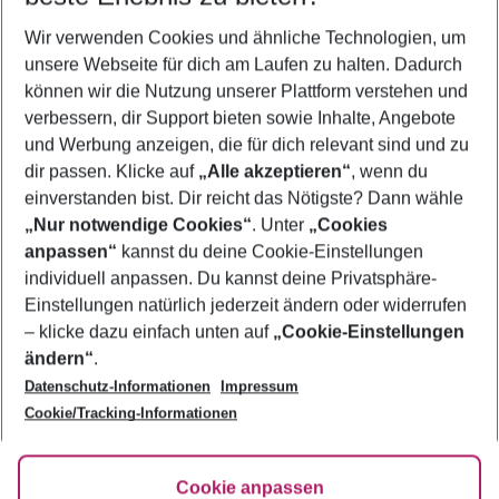
Wer wird verreisen
Wir verwenden Cookies und ähnliche Technologien, um
2 Erwachsene
Keine Kinder
unsere Webseite für dich am Laufen zu halten. Dadurch
können wir die Nutzung unserer Plattform verstehen und
Mehr Filter anzeigen
verbessern, dir Support bieten sowie Inhalte, Angebote
und Werbung anzeigen, die für dich relevant sind und zu
dir passen. Klicke auf
„Alle akzeptieren“
, wenn du
einverstanden bist. Dir reicht das Nötigste? Dann wähle
„Nur notwendige Cookies“
. Unter
„Cookies
anpassen“
kannst du deine Cookie-Einstellungen
Footer
Footer navigation
individuell anpassen. Du kannst deine Privatsphäre-
Über uns
Einstellungen natürlich jederzeit ändern oder widerrufen
AGB
– klicke dazu einfach unten auf
„Cookie-Einstellungen
Service & Hilfe
Bestpreisgarantie
ändern“
.
Datenschutz-Informationen
Impressum
Agenturbetreuung
Cookie-Einstellungen ändern
Folge uns
Barrierefreies Reisen
Cookie/Tracking-Informationen
Cookie-Richtlinie
Check-in
Datenschutz
FAQ
Fakten
Cookie anpassen
HanseMerkur Reiseversicherung
Flexibel buchen