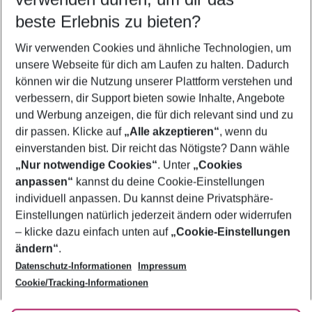
11.08.26
–
09.08.27
5-8 Nächte
beste Erlebnis zu bieten?
Wer wird verreisen
Wir verwenden Cookies und ähnliche Technologien, um
2 Erwachsene
Keine Kinder
unsere Webseite für dich am Laufen zu halten. Dadurch
können wir die Nutzung unserer Plattform verstehen und
Mehr Filter anzeigen
verbessern, dir Support bieten sowie Inhalte, Angebote
und Werbung anzeigen, die für dich relevant sind und zu
dir passen. Klicke auf
„Alle akzeptieren“
, wenn du
einverstanden bist. Dir reicht das Nötigste? Dann wähle
„Nur notwendige Cookies“
. Unter
„Cookies
anpassen“
kannst du deine Cookie-Einstellungen
Footer
Footer navigation
individuell anpassen. Du kannst deine Privatsphäre-
Über uns
Einstellungen natürlich jederzeit ändern oder widerrufen
AGB
– klicke dazu einfach unten auf
„Cookie-Einstellungen
Service & Hilfe
Bestpreisgarantie
ändern“
.
Datenschutz-Informationen
Impressum
Agenturbetreuung
Cookie-Einstellungen ändern
Folge uns
Barrierefreies Reisen
Cookie/Tracking-Informationen
Cookie-Richtlinie
Check-in
Datenschutz