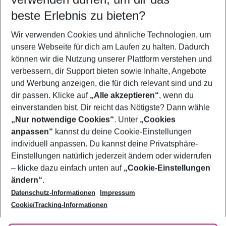
08.08.26
–
06.08.27
5-8 Nächte
beste Erlebnis zu bieten?
Wer wird verreisen
Wir verwenden Cookies und ähnliche Technologien, um
2 Erwachsene
Keine Kinder
unsere Webseite für dich am Laufen zu halten. Dadurch
können wir die Nutzung unserer Plattform verstehen und
Mehr Filter anzeigen
verbessern, dir Support bieten sowie Inhalte, Angebote
und Werbung anzeigen, die für dich relevant sind und zu
dir passen. Klicke auf
„Alle akzeptieren“
, wenn du
einverstanden bist. Dir reicht das Nötigste? Dann wähle
„Nur notwendige Cookies“
. Unter
„Cookies
anpassen“
kannst du deine Cookie-Einstellungen
Footer
Footer navigation
individuell anpassen. Du kannst deine Privatsphäre-
Über uns
Einstellungen natürlich jederzeit ändern oder widerrufen
AGB
– klicke dazu einfach unten auf
„Cookie-Einstellungen
Service & Hilfe
Bestpreisgarantie
ändern“
.
Datenschutz-Informationen
Impressum
Agenturbetreuung
Cookie-Einstellungen ändern
Folge uns
Barrierefreies Reisen
Cookie/Tracking-Informationen
Cookie-Richtlinie
Check-in
Datenschutz