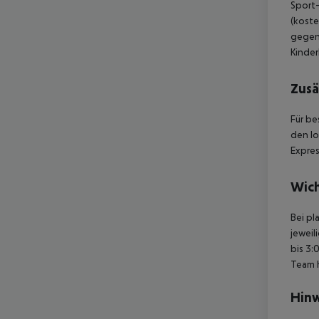
Sport-
(koste
gegen 
Kinder
Zusä
Für be
den lo
Expres
Wich
Bei pl
jeweil
bis 3:
Team 
Hinw