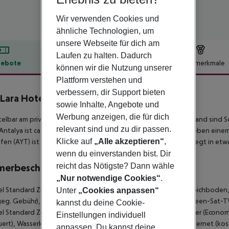
Wir verwenden Cookies und
ähnliche Technologien, um
unsere Webseite für dich am
Laufen zu halten. Dadurch
ebote
Hotelbeschreibung
Hotelmerkmale
können wir die Nutzung unserer
lbeschreibung
Plattform verstehen und
verbessern, dir Support bieten
 Lara Hotel
sowie Inhalte, Angebote und
5
Werbung anzeigen, die für dich
elbar am privaten Sandstrand liegt das Hotel Baia Lara. Am Strand sind
relevant sind und zu dir passen.
Antalya ist ca. 17 km entfernt. Für Mobilität im Urlaub sorgen neben eine
Klicke auf
„Alle akzeptieren“
,
fen (AYT) ist ca. 17 km entfernt. Ein weiterer Flughafen (GZP) liegt in et
wenn du einverstanden bist. Dir
reicht das Nötigste? Dann wähle
merbeschreibung
„Nur notwendige Cookies“
.
 Standard Zimmer (Economy): Mit Babybett (kostenlos), Teppichboden, H
Unter
„Cookies anpassen“
geg. Gebühr), Internet (kostenlos), Safe (kostenlos) und Flatscreen-Sat-T
kannst du deine Cookie-
 Standard Zimmer (Economy): Einzelbelegung Standard Zimmer (Economy
Einstellungen individuell
ert), Wasserkocher (kostenlos), Minibar (ggf. geg. Gebühr), Internet (kos
anpassen. Du kannst deine