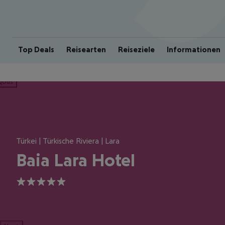
Top Deals
Reisearten
Reiseziele
Informationen
ious
Türkei | Türkische Riviera | Lara
Baia Lara Hotel
5