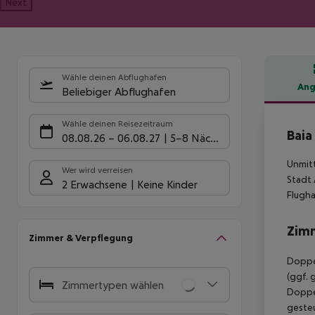
Next
Wähle deinen Abflughafen
Ang
Beliebiger Abflughafen
Hote
Wähle deinen Reisezeitraum
Baia
08.08.26
–
06.08.27
5-8 Nächte
Unmitt
Wer wird verreisen
Stadt 
2 Erwachsene
Keine Kinder
Flugha
Zim
Zimmer & Verpflegung
Doppel
(ggf. 
Zimmertypen wählen
Doppel
gesteu