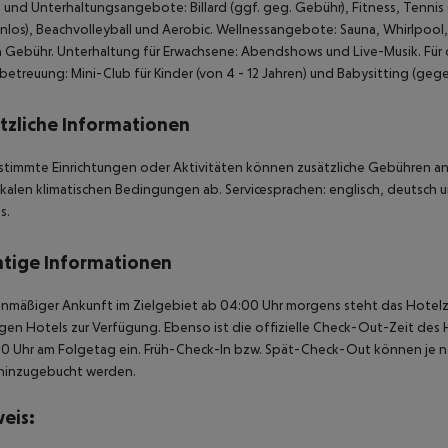
 und Unterhaltungsangebote: Billard (ggf. geg. Gebühr), Fitness, Tennis (
nlos), Beachvolleyball und Aerobic. Wellnessangebote: Sauna, Whirlp
Gebühr. Unterhaltung für Erwachsene: Abendshows und Live-Musik. Für di
betreuung: Mini-Club für Kinder (von 4 - 12 Jahren) und Babysitting (geg
tzliche Informationen
stimmte Einrichtungen oder Aktivitäten können zusätzliche Gebühren anf
kalen klimatischen Bedingungen ab. Servicesprachen: englisch, deutsch un
s.
tige Informationen
anmäßiger Ankunft im Zielgebiet ab 04:00 Uhr morgens steht das Hotelz
igen Hotels zur Verfügung. Ebenso ist die offizielle Check-Out-Zeit des 
00 Uhr am Folgetag ein. Früh-Check-In bzw. Spät-Check-Out können je n
hinzugebucht werden.
eis: