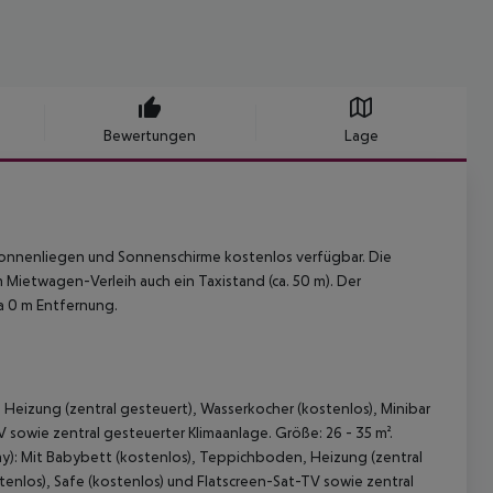
Bewertungen
Lage
 Sonnenliegen und Sonnenschirme kostenlos verfügbar. Die
m Mietwagen-Verleih auch ein Taxistand (ca. 50 m). Der
wa 0 m Entfernung.
eizung (zentral gesteuert), Wasserkocher (kostenlos), Minibar
V sowie zentral gesteuerter Klimaanlage. Größe: 26 - 35 m².
): Mit Babybett (kostenlos), Teppichboden, Heizung (zentral
tenlos), Safe (kostenlos) und Flatscreen-Sat-TV sowie zentral