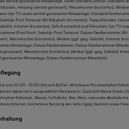
ie zentral gesteuerter Klimaanlage. Vierer Standard Zimmer: Standard Fam
hboden, Heizung (zentral gesteuert), Wasserkocher (kostenlos), Minibar 
reen-Sat-TV sowie zentral gesteuerter Klimaanlage. Standard Familienzim
 SwimUp-Pool Terrasse): Mit Babybett (kostenlos), Teppichboden, Heizung
ebühr), Internet (kostenlos), Safe (kostenlos) und Flatscreen-Sat-TV sow
enzimmer (Pool Front, SwimUp-Pool Terrasse): Deluxe Familienzimmer: Mi
ert), Wasserkocher (kostenlos), Minibar (ggf. geg. Gebühr), Internet (kos
erter Klimaanlage. Deluxe Familienzimmer: Deluxe Familienzimmer (Meerb
al gesteuert), Wasserkocher (kostenlos), Minibar (ggf. geg. Gebühr), Inte
l gesteuerter Klimaanlage. Deluxe Familienzimmer (Meerblick):
pflegung
ück (von 07:00 - 10:30 Uhr) vom Buffet. All Inclusive Plus beinhaltet Frü
ssen dabei nur in ausgewählten Restaurants. Zusätzlich Kleine Snacks (12:
fsteher-Frühstück, Wasser, Softdrinks, Bier, Wein, nationale alkoholisc
loses Internet, kostenlose Nutzung des Safes (geg. Kaution) sowie freie Mi
rhaltung