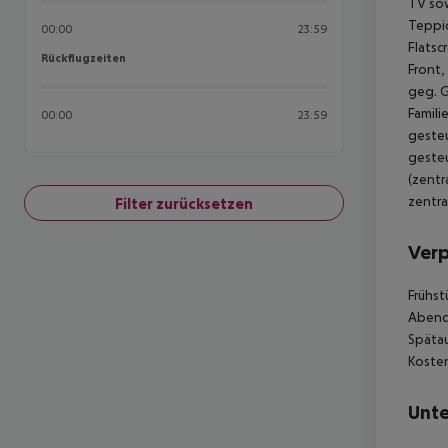
TV sow
Teppic
00:00
23:59
Flatsc
Rückflugzeiten
Rückflugzeiten
Front,
geg. G
Famili
00:00
23:59
gesteu
gesteu
(zentr
zentra
Filter zurücksetzen
Ver
Frühst
Abende
Spätau
Kosten
Unte