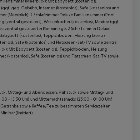
ilienzimmer (Meerblick): Mit Babybett (kostenlos),
(ggf. geg. Gebühr), Internet (kostenlos), Safe (kostenlos) und
mer (Meerblick): 2 Schlafzimmer Deluxe Familienzimmer (Pool
 (zentral gesteuert), Wasserkocher (kostenlos), Minibar (ggf.
ie zentral gesteuerter Klimaanlage. 2 Schlafzimmer Deluxe
t Babybett (kostenlos), Teppichboden, Heizung (zentral
tenlos), Safe (kostenlos) und Flatscreen-Sat-TV sowie zentral
lick): Mit Babybett (kostenlos), Teppichboden, Heizung
rnet (kostenlos), Safe (kostenlos) und Flatscreen-Sat-TV sowie
hstück, Mittag- und Abendessen. Frühstück sowie Mittag- und
00 - 15:30 Uhr) und Mitternachtssnacks (23:00 - 01:00 Uhr).
he Getränke sowie Kaffee/Tee zu bestimmten Servicezeiten.
nibar (limitiert).