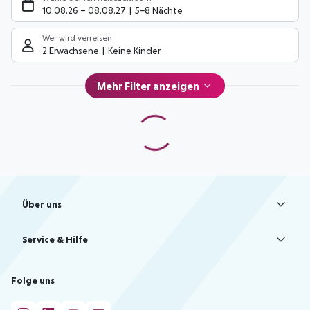
10.08.26
–
08.08.27
5-8 Nächte
Wer wird verreisen
2 Erwachsene
Keine Kinder
Mehr Filter anzeigen
Footer
Footer navigation
Über uns
AGB
Service & Hilfe
Bestpreisgarantie
Agenturbetreuung
Cookie-Einstellungen ändern
Folge uns
Barrierefreies Reisen
Cookie-Richtlinie
Check-in
Datenschutz