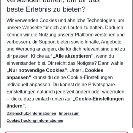
10.08.26
–
08.08.27
5-8 Nächte
beste Erlebnis zu bieten?
Wer wird verreisen
Wir verwenden Cookies und ähnliche Technologien, um
2 Erwachsene
Keine Kinder
unsere Webseite für dich am Laufen zu halten. Dadurch
können wir die Nutzung unserer Plattform verstehen und
Mehr Filter anzeigen
verbessern, dir Support bieten sowie Inhalte, Angebote
und Werbung anzeigen, die für dich relevant sind und zu
dir passen. Klicke auf
„Alle akzeptieren“
, wenn du
einverstanden bist. Dir reicht das Nötigste? Dann wähle
„Nur notwendige Cookies“
. Unter
„Cookies
anpassen“
kannst du deine Cookie-Einstellungen
Footer
Footer navigation
individuell anpassen. Du kannst deine Privatsphäre-
Über uns
Einstellungen natürlich jederzeit ändern oder widerrufen
AGB
– klicke dazu einfach unten auf
„Cookie-Einstellungen
Service & Hilfe
Bestpreisgarantie
ändern“
.
Datenschutz-Informationen
Impressum
Agenturbetreuung
Cookie-Einstellungen ändern
Folge uns
Barrierefreies Reisen
Cookie/Tracking-Informationen
Cookie-Richtlinie
Check-in
Datenschutz