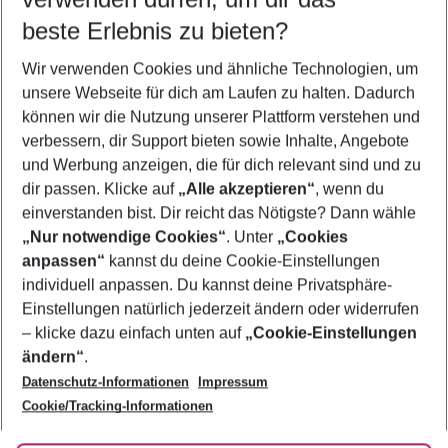
12.08.26
–
10.08.27
5-8 Nächte
beste Erlebnis zu bieten?
Wer wird verreisen
Wir verwenden Cookies und ähnliche Technologien, um
2 Erwachsene
Keine Kinder
unsere Webseite für dich am Laufen zu halten. Dadurch
können wir die Nutzung unserer Plattform verstehen und
Mehr Filter anzeigen
verbessern, dir Support bieten sowie Inhalte, Angebote
und Werbung anzeigen, die für dich relevant sind und zu
dir passen. Klicke auf
„Alle akzeptieren“
, wenn du
einverstanden bist. Dir reicht das Nötigste? Dann wähle
„Nur notwendige Cookies“
. Unter
„Cookies
anpassen“
kannst du deine Cookie-Einstellungen
Footer
Footer navigation
individuell anpassen. Du kannst deine Privatsphäre-
Über uns
Einstellungen natürlich jederzeit ändern oder widerrufen
AGB
– klicke dazu einfach unten auf
„Cookie-Einstellungen
Service & Hilfe
Bestpreisgarantie
ändern“
.
Datenschutz-Informationen
Impressum
Agenturbetreuung
Cookie-Einstellungen ändern
Folge uns
Barrierefreies Reisen
Cookie/Tracking-Informationen
Cookie-Richtlinie
Check-in
Datenschutz