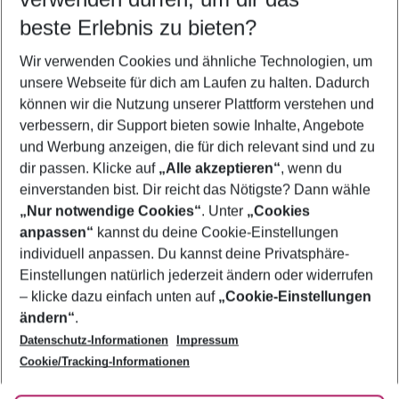
11.08.26
–
09.08.27
5-8 Nächte
beste Erlebnis zu bieten?
Wer wird verreisen
Wir verwenden Cookies und ähnliche Technologien, um
2 Erwachsene
Keine Kinder
unsere Webseite für dich am Laufen zu halten. Dadurch
können wir die Nutzung unserer Plattform verstehen und
Mehr Filter anzeigen
verbessern, dir Support bieten sowie Inhalte, Angebote
und Werbung anzeigen, die für dich relevant sind und zu
dir passen. Klicke auf
„Alle akzeptieren“
, wenn du
einverstanden bist. Dir reicht das Nötigste? Dann wähle
„Nur notwendige Cookies“
. Unter
„Cookies
anpassen“
kannst du deine Cookie-Einstellungen
Footer
Footer navigation
individuell anpassen. Du kannst deine Privatsphäre-
Über uns
Einstellungen natürlich jederzeit ändern oder widerrufen
AGB
– klicke dazu einfach unten auf
„Cookie-Einstellungen
Service & Hilfe
Bestpreisgarantie
ändern“
.
Datenschutz-Informationen
Impressum
Agenturbetreuung
Cookie-Einstellungen ändern
Folge uns
Barrierefreies Reisen
Cookie/Tracking-Informationen
Cookie-Richtlinie
Check-in
Datenschutz