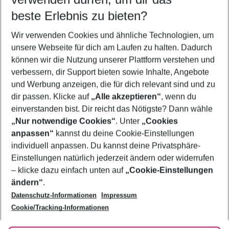
10.08.26
–
08.08.27
5-8 Nächte
beste Erlebnis zu bieten?
Wer wird verreisen
Wir verwenden Cookies und ähnliche Technologien, um
2 Erwachsene
Keine Kinder
unsere Webseite für dich am Laufen zu halten. Dadurch
können wir die Nutzung unserer Plattform verstehen und
Mehr Filter anzeigen
verbessern, dir Support bieten sowie Inhalte, Angebote
und Werbung anzeigen, die für dich relevant sind und zu
dir passen. Klicke auf
„Alle akzeptieren“
, wenn du
einverstanden bist. Dir reicht das Nötigste? Dann wähle
„Nur notwendige Cookies“
. Unter
„Cookies
anpassen“
kannst du deine Cookie-Einstellungen
Footer
Footer navigation
individuell anpassen. Du kannst deine Privatsphäre-
Über uns
Einstellungen natürlich jederzeit ändern oder widerrufen
AGB
– klicke dazu einfach unten auf
„Cookie-Einstellungen
Service & Hilfe
Bestpreisgarantie
ändern“
.
Datenschutz-Informationen
Impressum
Agenturbetreuung
Cookie-Einstellungen ändern
Folge uns
Barrierefreies Reisen
Cookie/Tracking-Informationen
Cookie-Richtlinie
Check-in
Datenschutz