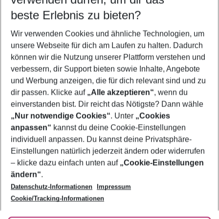
09.08.26
–
07.08.27
5-8 Nächte
beste Erlebnis zu bieten?
Wer wird verreisen
Wir verwenden Cookies und ähnliche Technologien, um
2 Erwachsene
Keine Kinder
unsere Webseite für dich am Laufen zu halten. Dadurch
können wir die Nutzung unserer Plattform verstehen und
Mehr Filter anzeigen
verbessern, dir Support bieten sowie Inhalte, Angebote
und Werbung anzeigen, die für dich relevant sind und zu
dir passen. Klicke auf
„Alle akzeptieren“
, wenn du
einverstanden bist. Dir reicht das Nötigste? Dann wähle
„Nur notwendige Cookies“
. Unter
„Cookies
anpassen“
kannst du deine Cookie-Einstellungen
Footer
Footer navigation
individuell anpassen. Du kannst deine Privatsphäre-
Über uns
Einstellungen natürlich jederzeit ändern oder widerrufen
AGB
– klicke dazu einfach unten auf
„Cookie-Einstellungen
Service & Hilfe
Bestpreisgarantie
ändern“
.
Datenschutz-Informationen
Impressum
Agenturbetreuung
Cookie-Einstellungen ändern
Folge uns
Barrierefreies Reisen
Cookie/Tracking-Informationen
Cookie-Richtlinie
Check-in
Datenschutz