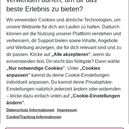
10.08.26
–
08.08.27
5-8 Nächte
beste Erlebnis zu bieten?
Wer wird verreisen
Wir verwenden Cookies und ähnliche Technologien, um
2 Erwachsene
Keine Kinder
unsere Webseite für dich am Laufen zu halten. Dadurch
können wir die Nutzung unserer Plattform verstehen und
Mehr Filter anzeigen
verbessern, dir Support bieten sowie Inhalte, Angebote
und Werbung anzeigen, die für dich relevant sind und zu
dir passen. Klicke auf
„Alle akzeptieren“
, wenn du
einverstanden bist. Dir reicht das Nötigste? Dann wähle
„Nur notwendige Cookies“
. Unter
„Cookies
anpassen“
kannst du deine Cookie-Einstellungen
Footer
Footer navigation
individuell anpassen. Du kannst deine Privatsphäre-
Über uns
Einstellungen natürlich jederzeit ändern oder widerrufen
AGB
– klicke dazu einfach unten auf
„Cookie-Einstellungen
Service & Hilfe
Bestpreisgarantie
ändern“
.
Datenschutz-Informationen
Impressum
Agenturbetreuung
Cookie-Einstellungen ändern
Folge uns
Barrierefreies Reisen
Cookie/Tracking-Informationen
Cookie-Richtlinie
Check-in
Datenschutz