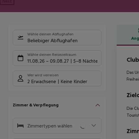
Next
Wähle deinen Abflughafen
Ang
Beliebiger Abflughafen
Hote
Wähle deinen Reisezeitraum
Club
11.08.26
–
09.08.27
5-8 Nächte
Das Ur
Wer wird verreisen
Freihe
2 Erwachsene
Keine Kinder
Ziel
Zimmer & Verpflegung
Die Cl
Touris
Zimmertypen wählen
Zim