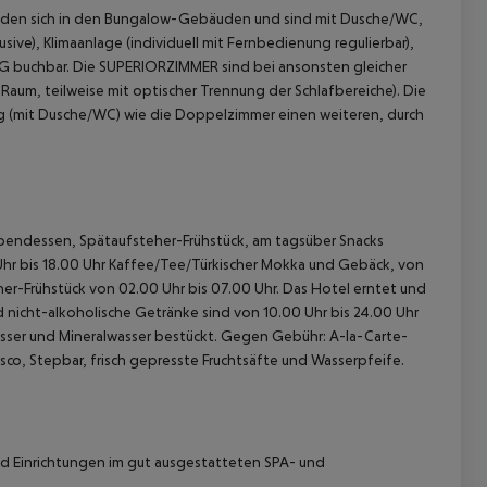
den sich in den Bungalow-Gebäuden und sind mit Dusche/WC,
sive), Klimaanlage (individuell mit Fernbedienung regulierbar),
G buchbar.
Die SUPERIORZIMMER sind bei ansonsten gleicher
 Raum, teilweise mit optischer Trennung der Schlafbereiche).
Die
 (mit Dusche/WC) wie die Doppelzimmer einen weiteren, durch
 akzeptieren
 Abendessen, Spätaufsteher-Frühstück, am tagsüber Snacks
0 Uhr bis 18.00 Uhr Kaffee/Tee/Türkischer Mokka und Gebäck, von
er-Frühstück von 02.00 Uhr bis 07.00 Uhr. Das Hotel erntet und
nicht-alkoholische Getränke sind von 10.00 Uhr bis 24.00 Uhr
Wasser und Mineralwasser bestückt.
Gegen Gebühr: A-la-Carte-
sco, Stepbar, frisch gepresste Fruchtsäfte und Wasserpfeife.
 Einrichtungen im gut ausgestatteten SPA- und