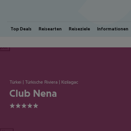
Top Deals
Reisearten
Reiseziele
Informationen
ious
Türkei | Türkische Riviera | Kizilagac
Club Nena
5