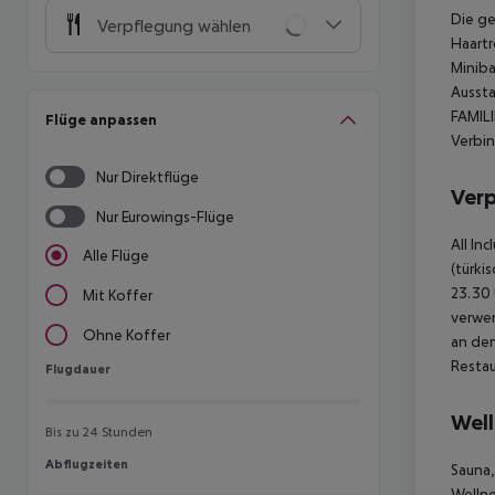
Die g
Verpflegung wählen
Haartr
Miniba
Aussta
FAMILI
Flüge anpassen
Verbin
Nur Direktflüge
Ver
Nur Eurowings-Flüge
All In
Alle Flüge
(türki
23.30 
Mit Koffer
verwen
Ohne Koffer
an den
Restau
Flugdauer
Flugdauer
Well
Bis zu 24 Stunden
Abflugzeiten
Abflugzeiten
Sauna
Wellne