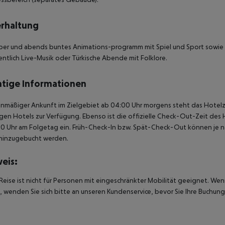
rhaltung
ber und abends buntes Animations-programm mit Spiel und Sport sowie
ntlich Live-Musik oder Türkische Abende mit Folklore.
tige Informationen
anmäßiger Ankunft im Zielgebiet ab 04:00 Uhr morgens steht das Hotelz
igen Hotels zur Verfügung. Ebenso ist die offizielle Check-Out-Zeit des 
00 Uhr am Folgetag ein. Früh-Check-In bzw. Spät-Check-Out können je n
hinzugebucht werden.
eis:
Reise ist nicht für Personen mit eingeschränkter Mobilität geeignet. We
 wenden Sie sich bitte an unseren Kundenservice, bevor Sie Ihre Buchung