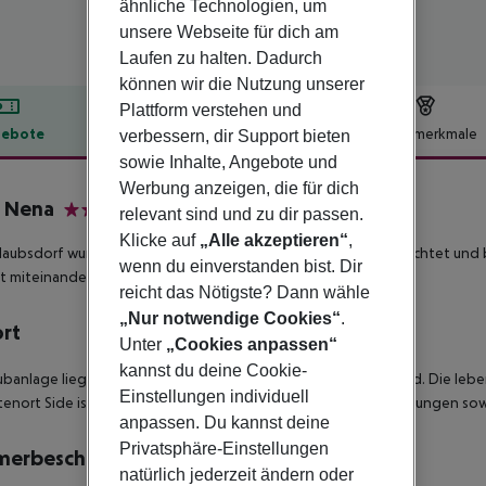
ähnliche Technologien, um
unsere Webseite für dich am
Laufen zu halten. Dadurch
können wir die Nutzung unserer
Plattform verstehen und
ebote
Hotelbeschreibung
Hotelmerkmale
verbessern, dir Support bieten
sowie Inhalte, Angebote und
lbeschreibung
Werbung anzeigen, die für dich
 Nena
relevant sind und zu dir passen.
5
Klicke auf
„Alle akzeptieren“
,
laubsdorf wurde auf einem Areal von mehr als 40 ha Fläche errichtet und
wenn du einverstanden bist. Dir
it miteinander verbinden lassen.
reicht das Nötigste? Dann wähle
„Nur notwendige Cookies“
.
ort
Unter
„Cookies anpassen“
kannst du deine Cookie-
ubanlage liegt direkt am weitläufigen, breiten Sand-/Kiesstrand. Die leb
Einstellungen individuell
tenort Side ist ca. 15 km entfernt. Öffentliche Minibus-Verbindungen so
anpassen. Du kannst deine
Privatsphäre-Einstellungen
merbeschreibung
natürlich jederzeit ändern oder