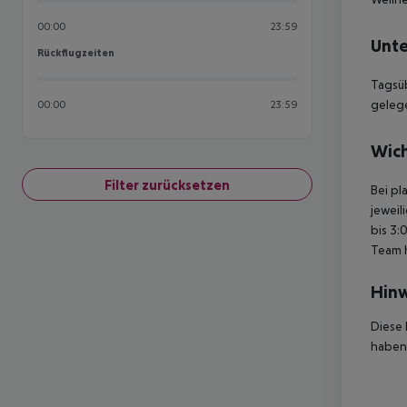
00:00
23:59
Unte
Rückflugzeiten
Rückflugzeiten
Tagsü
gelege
00:00
23:59
Wich
Filter zurücksetzen
Bei pl
jeweil
bis 3:
Team 
Hinw
Diese 
haben,