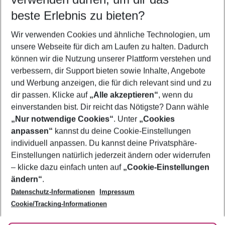
11.08.26
–
09.08.27
5-8 Nächte
beste Erlebnis zu bieten?
Wer wird verreisen
Wir verwenden Cookies und ähnliche Technologien, um
2 Erwachsene
Keine Kinder
unsere Webseite für dich am Laufen zu halten. Dadurch
können wir die Nutzung unserer Plattform verstehen und
Mehr Filter anzeigen
verbessern, dir Support bieten sowie Inhalte, Angebote
und Werbung anzeigen, die für dich relevant sind und zu
dir passen. Klicke auf
„Alle akzeptieren“
, wenn du
einverstanden bist. Dir reicht das Nötigste? Dann wähle
„Nur notwendige Cookies“
. Unter
„Cookies
anpassen“
kannst du deine Cookie-Einstellungen
Footer
Footer navigation
individuell anpassen. Du kannst deine Privatsphäre-
Über uns
Einstellungen natürlich jederzeit ändern oder widerrufen
AGB
– klicke dazu einfach unten auf
„Cookie-Einstellungen
Service & Hilfe
Bestpreisgarantie
ändern“
.
Datenschutz-Informationen
Impressum
Agenturbetreuung
Cookie-Einstellungen ändern
Folge uns
Barrierefreies Reisen
Cookie/Tracking-Informationen
Cookie-Richtlinie
Check-in
Datenschutz