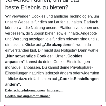
09.08.26
–
07.08.27
5-8 Nächte
beste Erlebnis zu bieten?
Wer wird verreisen
Wir verwenden Cookies und ähnliche Technologien, um
2 Erwachsene
Keine Kinder
unsere Webseite für dich am Laufen zu halten. Dadurch
können wir die Nutzung unserer Plattform verstehen und
Mehr Filter anzeigen
verbessern, dir Support bieten sowie Inhalte, Angebote
und Werbung anzeigen, die für dich relevant sind und zu
dir passen. Klicke auf
„Alle akzeptieren“
, wenn du
einverstanden bist. Dir reicht das Nötigste? Dann wähle
„Nur notwendige Cookies“
. Unter
„Cookies
anpassen“
kannst du deine Cookie-Einstellungen
Footer
Footer navigation
individuell anpassen. Du kannst deine Privatsphäre-
Über uns
Einstellungen natürlich jederzeit ändern oder widerrufen
AGB
– klicke dazu einfach unten auf
„Cookie-Einstellungen
Service & Hilfe
Bestpreisgarantie
ändern“
.
Datenschutz-Informationen
Impressum
Agenturbetreuung
Cookie-Einstellungen ändern
Folge uns
Barrierefreies Reisen
Cookie/Tracking-Informationen
Cookie-Richtlinie
Check-in
Datenschutz