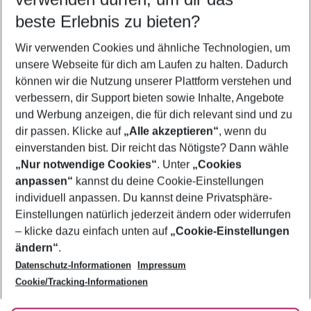
09.08.26
–
07.08.27
5-8 Nächte
beste Erlebnis zu bieten?
Wer wird verreisen
Wir verwenden Cookies und ähnliche Technologien, um
2 Erwachsene
Keine Kinder
unsere Webseite für dich am Laufen zu halten. Dadurch
können wir die Nutzung unserer Plattform verstehen und
Mehr Filter anzeigen
verbessern, dir Support bieten sowie Inhalte, Angebote
und Werbung anzeigen, die für dich relevant sind und zu
dir passen. Klicke auf
„Alle akzeptieren“
, wenn du
einverstanden bist. Dir reicht das Nötigste? Dann wähle
„Nur notwendige Cookies“
. Unter
„Cookies
anpassen“
kannst du deine Cookie-Einstellungen
Footer
Footer navigation
individuell anpassen. Du kannst deine Privatsphäre-
Über uns
Einstellungen natürlich jederzeit ändern oder widerrufen
AGB
– klicke dazu einfach unten auf
„Cookie-Einstellungen
Service & Hilfe
Bestpreisgarantie
ändern“
.
Datenschutz-Informationen
Impressum
Agenturbetreuung
Cookie-Einstellungen ändern
Folge uns
Barrierefreies Reisen
Cookie/Tracking-Informationen
Cookie-Richtlinie
Check-in
Datenschutz