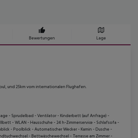
Bewertungen
Lage
bul, und 25km vom internationalen Flughafen.
lage
- Sprudelbad
- Ventilator
- Kinderbett (auf Anfrage)
-
llbett
- WLAN
- Hausschuhe
- 24 h-Zimmerservice
- Schlafsofa
-
blick
- Poolblick
- Automatischer Wecker
- Kamin
- Dusche
-
ndtuchwechsel
- Bettwäschewechsel
- Terrasse am Zimmer
-