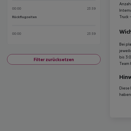
Anzahl
00:00
23:59
Intern
Truck
-
Rückflugzeiten
Rückflugzeiten
Wich
00:00
23:59
Bei pl
jeweil
bis 3:
Filter zurücksetzen
Team 
Hinw
Diese 
haben,