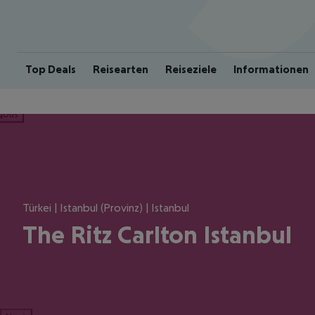
Top Deals
Reisearten
Reiseziele
Informationen
ious
Türkei | Istanbul (Provinz) | Istanbul
The Ritz Carlton Istanbul