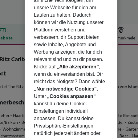
ähnliche Technologien, um
unsere Webseite für dich am
Laufen zu halten. Dadurch
können wir die Nutzung unserer
Plattform verstehen und
verbessern, dir Support bieten
ebote
Hotelbeschreibung
Hotelmerkmale
sowie Inhalte, Angebote und
lbeschreibung
Werbung anzeigen, die für dich
Ritz Carlton Istanbul
relevant sind und zu dir passen.
Klicke auf
„Alle akzeptieren“
,
ort
wenn du einverstanden bist. Dir
reicht das Nötigste? Dann wähle
tel The Ritz Carlton Istanbul liegt 5 Gehminuten vom Zentrum von Istan
„Nur notwendige Cookies“
.
Unter
„Cookies anpassen“
merbeschreibung
kannst du deine Cookie-
Einstellungen individuell
seher
- Haartrockner
- Zimmersafe
- Telefon
- Zentral gesteuerte Klimaan
anpassen. Du kannst deine
se/Balkon
- Behindertengerecht
- Bademantel
- Eiswürfelspender
- Zuste
Privatsphäre-Einstellungen
- Wohnzimmer
- Schreibtisch
- Satellitenfernsehen
- Badewanne
- Garten
natürlich jederzeit ändern oder
schutzsystem
- Balkon
- Heizung
- Mini-Kühlschrank
- King-Size-Bett
- Ha