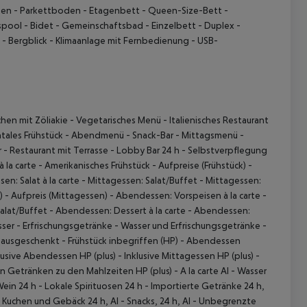
den
- Parkettboden
- Etagenbett
- Queen-Size-Bett
-
spool
- Bidet
- Gemeinschaftsbad
- Einzelbett
- Duplex
-
- Bergblick
- Klimaanlage mit Fernbedienung
- USB-
hen mit Zöliakie
- Vegetarisches Menü
- Italienisches Restaurant
 akzeptieren
tales Frühstück
- Abendmenü
- Snack-Bar
- Mittagsmenü
-
r
- Restaurant mit Terrasse
- Lobby Bar 24 h
- Selbstverpflegung
à la carte
- Amerikanisches Frühstück
- Aufpreise (Frühstück)
-
en: Salat à la carte
- Mittagessen: Salat/Buffet
- Mittagessen:
)
- Aufpreis (Mittagessen)
- Abendessen: Vorspeisen à la carte
-
alat/Buffet
- Abendessen: Dessert à la carte
- Abendessen:
sser
- Erfrischungsgetränke
- Wasser und Erfrischungsgetränke
-
l ausgeschenkt
- Frühstück inbegriffen (HP)
- Abendessen
lusive Abendessen HP (plus)
- Inklusive Mittagessen HP (plus)
-
n Getränken zu den Mahlzeiten HP (plus)
- A la carte AI
- Wasser
Wein 24 h
- Lokale Spirituosen 24 h
- Importierte Getränke 24 h,
 Kuchen und Gebäck 24 h, AI
- Snacks, 24 h, AI
- Unbegrenzte