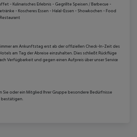
uffet
- Kulinarisches Erlebnis
- Gegrillte Speisen / Barbecue
-
Getränke
- Koscheres Essen
- Halal-Essen
- Showkochen
- Food
 Restaurant
immer am Ankunftstag erst ab der offiziellen Check-In-Zeit des
Hotels am Tag der Abreise einzuhalten. Dies schließt Rückflüge
ach Verfügbarkeit und gegen einen Aufpreis über unser Service
nn Sie oder ein Mitglied Ihrer Gruppe besondere Bedürfnisse
 bestätigen.