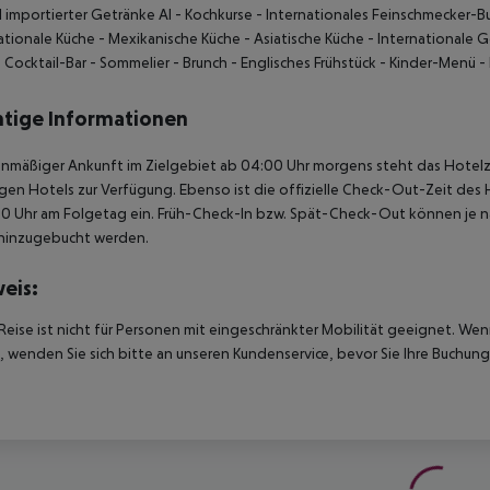
 importierter Getränke AI
- Kochkurse
- Internationales Feinschmecker-B
ationale Küche
- Mexikanische Küche
- Asiatische Küche
- Internationale 
 Cocktail-Bar
- Sommelier
- Brunch
- Englisches Frühstück
- Kinder-Menü
-
tige Informationen
anmäßiger Ankunft im Zielgebiet ab 04:00 Uhr morgens steht das Hotelz
igen Hotels zur Verfügung. Ebenso ist die offizielle Check-Out-Zeit des 
00 Uhr am Folgetag ein. Früh-Check-In bzw. Spät-Check-Out können je n
hinzugebucht werden.
eis:
Reise ist nicht für Personen mit eingeschränkter Mobilität geeignet. We
 wenden Sie sich bitte an unseren Kundenservice, bevor Sie Ihre Buchung