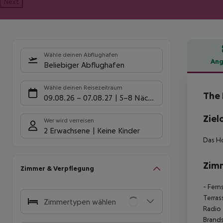
Next
Wähle deinen Abflughafen
Ang
Beliebiger Abflughafen
Hote
Wähle deinen Reisezeitraum
The 
09.08.26
–
07.08.27
5-8 Nächte
Ziel
Wer wird verreisen
2 Erwachsene
Keine Kinder
Das Ho
Zim
Zimmer & Verpflegung
- Fern
Terras
Zimmertypen wählen
Radio
Brand