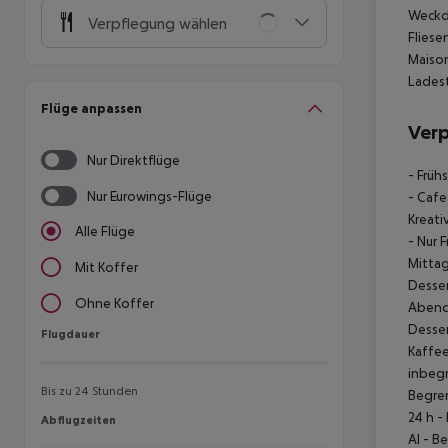
Weckd
Verpflegung wählen
Flies
Maiso
Lades
Flüge anpassen
Ver
Nur Direktflüge
- Früh
Nur Eurowings-Flüge
- Cafe
Kreati
Alle Flüge
- Nur 
Mittag
Mit Koffer
Desser
Ohne Koffer
Abend
Desse
Flugdauer
Flugdauer
Kaffe
inbegr
Bis zu 24 Stunden
Begren
24 h
- 
Abflugzeiten
Abflugzeiten
AI
- Be