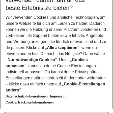
08.08.26
–
06.08.27
5-8 Nächte
beste Erlebnis zu bieten?
Wer wird verreisen
Wir verwenden Cookies und ähnliche Technologien, um
2 Erwachsene
Keine Kinder
unsere Webseite für dich am Laufen zu halten. Dadurch
können wir die Nutzung unserer Plattform verstehen und
Mehr Filter anzeigen
verbessern, dir Support bieten sowie Inhalte, Angebote
und Werbung anzeigen, die für dich relevant sind und zu
dir passen. Klicke auf
„Alle akzeptieren“
, wenn du
einverstanden bist. Dir reicht das Nötigste? Dann wähle
„Nur notwendige Cookies“
. Unter
„Cookies
anpassen“
kannst du deine Cookie-Einstellungen
Footer
Footer navigation
individuell anpassen. Du kannst deine Privatsphäre-
Über uns
Einstellungen natürlich jederzeit ändern oder widerrufen
AGB
– klicke dazu einfach unten auf
„Cookie-Einstellungen
Service & Hilfe
Bestpreisgarantie
ändern“
.
Datenschutz-Informationen
Impressum
Agenturbetreuung
Cookie-Einstellungen ändern
Folge uns
Barrierefreies Reisen
Cookie/Tracking-Informationen
Cookie-Richtlinie
Check-in
Datenschutz