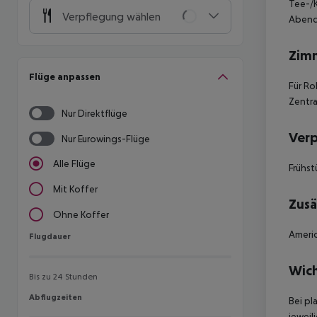
Tee-/K
Verpflegung wählen
Abende
Zim
Flüge anpassen
Für Ro
Zentr
Nur Direktflüge
Ver
Nur Eurowings-Flüge
Alle Flüge
Frühst
Mit Koffer
Zusä
Ohne Koffer
Americ
Flugdauer
Flugdauer
Wich
Bis zu 24 Stunden
Abflugzeiten
Abflugzeiten
Bei pl
jeweil