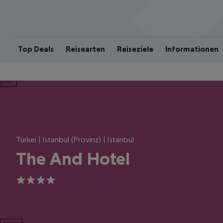
Top Deals
Reisearten
Reiseziele
Informationen
ious
Türkei | Istanbul (Provinz) | Istanbul
The And Hotel
4