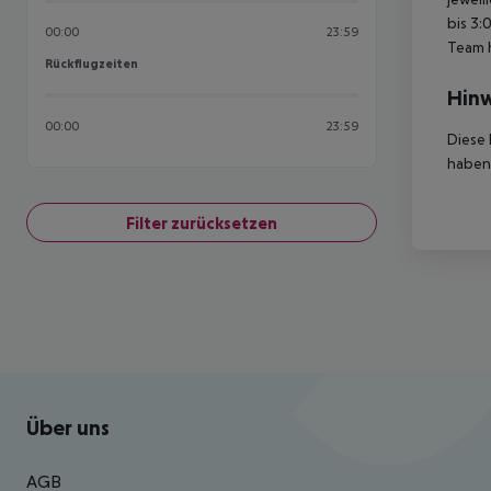
bis 3:
00:00
23:59
Team 
Rückflugzeiten
Rückflugzeiten
Hinw
00:00
23:59
Diese 
haben,
Filter zurücksetzen
Footer
Footer navigation
Über uns
AGB