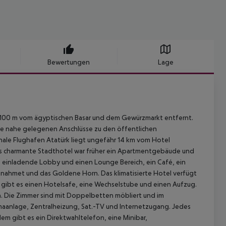
Bewertungen
Lage
und 100 m vom ägyptischen Basar und dem Gewürzmarkt entfernt.
die nahe gelegenen Anschlüsse zu den öffentlichen
onale Flughafen Atatürk liegt ungefähr 14 km vom Hotel
 charmante Stadthotel war früher ein Apartmentgebäude und
 einladende Lobby und einen Lounge Bereich, ein Café, ein
tanahmet und das Goldene Horn. Das klimatisierte Hotel verfügt
 gibt es einen Hotelsafe, eine Wechselstube und einen Aufzug.
.
Die Zimmer sind mit Doppelbetten möbliert und im
imaanlage, Zentralheizung, Sat.-TV und Internetzugang. Jedes
m gibt es ein Direktwahltelefon, eine Minibar,