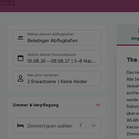
Next
Wähle deinen Abflughafen
Ang
Beliebiger Abflughafen
Hote
Wähle deinen Reisezeitraum
The 
10.08.26
–
08.08.27
5-8 Nächte
Das Ho
Wer wird verreisen
Alle S
2 Erwachsene
Keine Kinder
Verkeh
entfer
wurde 
Zimmer & Verpflegung
Frühst
über e
WLAN-
Zimmertypen wählen
klassi
Zimmer