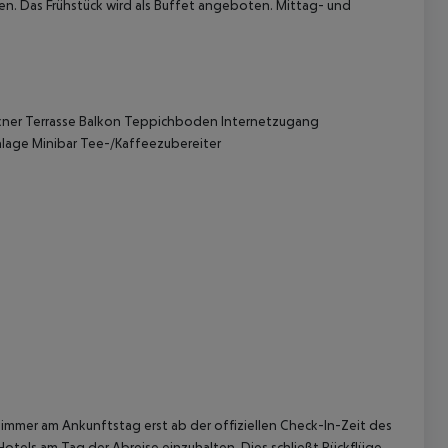
en.
Das Frühstück wird als Buffet angeboten. Mittag- und
kner
Terrasse
Balkon
Teppichboden
Internetzugang
lage
Minibar
Tee-/Kaffeezubereiter
 akzeptieren
immer am Ankunftstag erst ab der offiziellen Check-In-Zeit des
Hotels am Tag der Abreise einzuhalten. Dies schließt Rückflüge