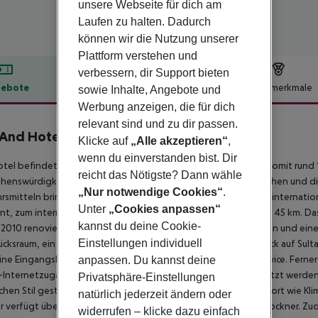
unsere Webseite für dich am
Laufen zu halten. Dadurch
können wir die Nutzung unserer
Plattform verstehen und
verbessern, dir Support bieten
ebote
Hotelbeschreibung
Hotelmerkmale
sowie Inhalte, Angebote und
Werbung anzeigen, die für dich
lbeschreibung
relevant sind und zu dir passen.
And Hotel
Klicke auf
„Alle akzeptieren“
,
4
wenn du einverstanden bist. Dir
tel befindet sich im Viertel Sultanahmet in Istanbul und liegt somit r
reicht das Nötigste? Dann wähle
ehenswürdigkeiten von Sultanahmet sind zu Fuß leicht zu erreichen und 
„Nur notwendige Cookies“
.
rsmitteln bringen die Gäste zu allen anderen Stadtteilen. Der internati
Unter
„Cookies anpassen“
nt, zum internationalen Flughafen Sabiha Gökçen sind es rund 45 km.
Das
kannst du deine Cookie-
2010 renoviert. Es verfügt über 39 komfortable Wohneinheiten und eine
Einstellungen individuell
ücksraum, ein Restaurant auf der Dachterrasse mit Panoramablick auf Sul
ine Eingangshalle und eine 24h-Rezeption mit Check-out-Service. Ferner
anpassen. Du kannst deine
Internetzugang, eine Garage und ein Parkplatz können genutzt werden
Privatsphäre-Einstellungen
schen Stil gestaltet worden. Sie verfügen über modernen Komfort wie Kl
natürlich jederzeit ändern oder
 verfügt über ein eigenes Badezimmer mit Dusche und Haartrockner. Zude
widerrufen – klicke dazu einfach