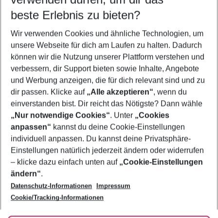
08.08.26
–
06.08.27
5-8 Nächte
beste Erlebnis zu bieten?
Wer wird verreisen
Wir verwenden Cookies und ähnliche Technologien, um
2 Erwachsene
Keine Kinder
unsere Webseite für dich am Laufen zu halten. Dadurch
können wir die Nutzung unserer Plattform verstehen und
Mehr Filter anzeigen
verbessern, dir Support bieten sowie Inhalte, Angebote
und Werbung anzeigen, die für dich relevant sind und zu
dir passen. Klicke auf
„Alle akzeptieren“
, wenn du
einverstanden bist. Dir reicht das Nötigste? Dann wähle
„Nur notwendige Cookies“
. Unter
„Cookies
anpassen“
kannst du deine Cookie-Einstellungen
Footer
Footer navigation
individuell anpassen. Du kannst deine Privatsphäre-
Über uns
Einstellungen natürlich jederzeit ändern oder widerrufen
AGB
– klicke dazu einfach unten auf
„Cookie-Einstellungen
Service & Hilfe
Bestpreisgarantie
ändern“
.
Datenschutz-Informationen
Impressum
Agenturbetreuung
Cookie-Einstellungen ändern
Folge uns
Barrierefreies Reisen
Cookie/Tracking-Informationen
Cookie-Richtlinie
Check-in
Datenschutz