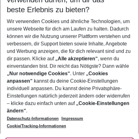
08.08.26
–
06.08.27
5-8 Nächte
beste Erlebnis zu bieten?
Wer wird verreisen
Wir verwenden Cookies und ähnliche Technologien, um
2 Erwachsene
Keine Kinder
unsere Webseite für dich am Laufen zu halten. Dadurch
können wir die Nutzung unserer Plattform verstehen und
Mehr Filter anzeigen
verbessern, dir Support bieten sowie Inhalte, Angebote
und Werbung anzeigen, die für dich relevant sind und zu
dir passen. Klicke auf
„Alle akzeptieren“
, wenn du
einverstanden bist. Dir reicht das Nötigste? Dann wähle
„Nur notwendige Cookies“
. Unter
„Cookies
anpassen“
kannst du deine Cookie-Einstellungen
Footer
Footer navigation
individuell anpassen. Du kannst deine Privatsphäre-
Über uns
Einstellungen natürlich jederzeit ändern oder widerrufen
AGB
– klicke dazu einfach unten auf
„Cookie-Einstellungen
Service & Hilfe
Bestpreisgarantie
ändern“
.
Datenschutz-Informationen
Impressum
Agenturbetreuung
Cookie-Einstellungen ändern
Folge uns
Barrierefreies Reisen
Cookie/Tracking-Informationen
Cookie-Richtlinie
Check-in
Datenschutz