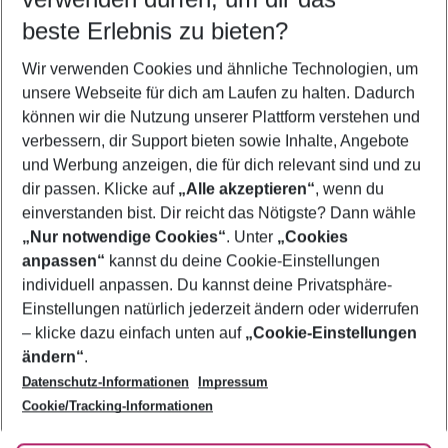
08.08.26
–
06.08.27
5-8 Nächte
beste Erlebnis zu bieten?
Wer wird verreisen
Wir verwenden Cookies und ähnliche Technologien, um
2 Erwachsene
Keine Kinder
unsere Webseite für dich am Laufen zu halten. Dadurch
können wir die Nutzung unserer Plattform verstehen und
Mehr Filter anzeigen
verbessern, dir Support bieten sowie Inhalte, Angebote
und Werbung anzeigen, die für dich relevant sind und zu
dir passen. Klicke auf
„Alle akzeptieren“
, wenn du
einverstanden bist. Dir reicht das Nötigste? Dann wähle
„Nur notwendige Cookies“
. Unter
„Cookies
anpassen“
kannst du deine Cookie-Einstellungen
Footer
Footer navigation
individuell anpassen. Du kannst deine Privatsphäre-
Über uns
Einstellungen natürlich jederzeit ändern oder widerrufen
AGB
– klicke dazu einfach unten auf
„Cookie-Einstellungen
Service & Hilfe
Bestpreisgarantie
ändern“
.
Datenschutz-Informationen
Impressum
Agenturbetreuung
Cookie-Einstellungen ändern
Folge uns
Barrierefreies Reisen
Cookie/Tracking-Informationen
Cookie-Richtlinie
Check-in
Datenschutz