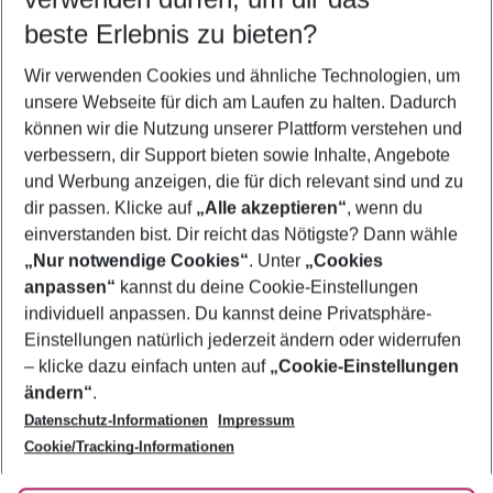
12.08.26
–
10.08.27
5-8 Nächte
beste Erlebnis zu bieten?
Wer wird verreisen
Wir verwenden Cookies und ähnliche Technologien, um
2 Erwachsene
Keine Kinder
unsere Webseite für dich am Laufen zu halten. Dadurch
können wir die Nutzung unserer Plattform verstehen und
Mehr Filter anzeigen
verbessern, dir Support bieten sowie Inhalte, Angebote
und Werbung anzeigen, die für dich relevant sind und zu
dir passen. Klicke auf
„Alle akzeptieren“
, wenn du
einverstanden bist. Dir reicht das Nötigste? Dann wähle
„Nur notwendige Cookies“
. Unter
„Cookies
anpassen“
kannst du deine Cookie-Einstellungen
Footer
Footer navigation
individuell anpassen. Du kannst deine Privatsphäre-
Über uns
Einstellungen natürlich jederzeit ändern oder widerrufen
AGB
– klicke dazu einfach unten auf
„Cookie-Einstellungen
Service & Hilfe
Bestpreisgarantie
ändern“
.
Datenschutz-Informationen
Impressum
Agenturbetreuung
Cookie-Einstellungen ändern
Folge uns
Barrierefreies Reisen
Cookie/Tracking-Informationen
Cookie-Richtlinie
Check-in
Datenschutz