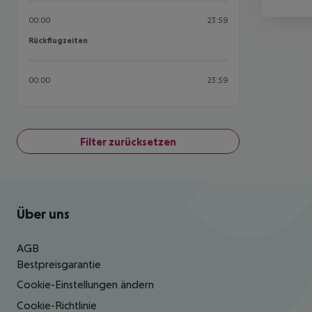
00:00
23:59
Rückflugzeiten
Rückflugzeiten
00:00
23:59
Filter zurücksetzen
Footer
Footer navigation
Über uns
AGB
Bestpreisgarantie
Cookie-Einstellungen ändern
Cookie-Richtlinie