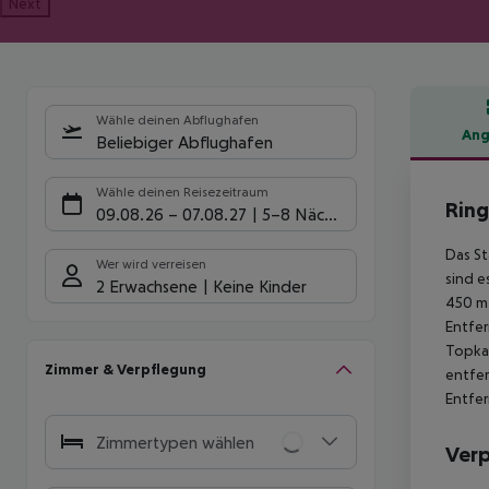
Next
Wähle deinen Abflughafen
Ang
Beliebiger Abflughafen
Hote
Wähle deinen Reisezeitraum
Ring
09.08.26
–
07.08.27
5-8 Nächte
Das St
Wer wird verreisen
sind e
2 Erwachsene
Keine Kinder
450 m 
Entfer
Topkap
Zimmer & Verpflegung
entfer
Entfer
Zimmertypen wählen
Ver