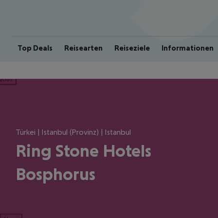
Top Deals
Reisearten
Reiseziele
Informationen
ious
Türkei | Istanbul (Provinz) | Istanbul
Ring Stone Hotels
Bosphorus