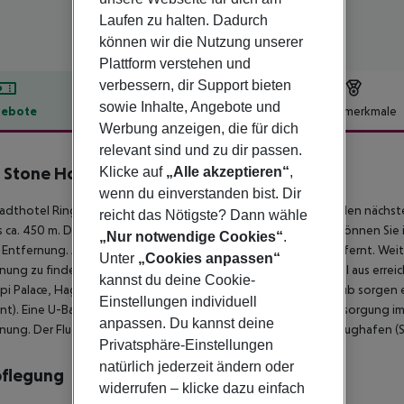
Laufen zu halten. Dadurch
können wir die Nutzung unserer
Plattform verstehen und
verbessern, dir Support bieten
sowie Inhalte, Angebote und
ebote
Hotelbeschreibung
Hotelmerkmale
Werbung anzeigen, die für dich
lbeschreibung
relevant sind und zu dir passen.
 Stone Hotels Bosphorus
Klicke auf
„Alle akzeptieren“
,
wenn du einverstanden bist. Dir
adthotel Ring Stone Hotels Bosphorus liegt rund 450 m von den nächste
reicht das Nötigste? Dann wähle
s ca. 450 m. Die nächstgelegene Stadt ist Istanbul. Einkaufen können Sie
„Nur notwendige Cookies“
.
Entfernung. Auch die nächste Diskothek liegt rund 450 m entfernt. Weit
Unter
„Cookies anpassen“
nung zu finden. Folgende Sehenswürdigkeiten sind vom Hotel aus erreichb
kannst du deine Cookie-
i Palace, Hagia Sophia und Blue Mosque. Für Mobilität im Urlaub sorgen ei
Einstellungen individuell
nt). Eine U-Bahnstation ist ca. 10 m entfernt. Zur ärztlichen Versorgung i
anpassen. Du kannst deine
nung. Der Flughafen (IST) ist ca. 44 km entfernt. Ein weiterer Flughafen 
Privatsphäre-Einstellungen
natürlich jederzeit ändern oder
pflegung
widerrufen – klicke dazu einfach