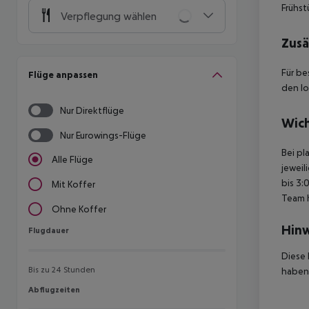
Frühst
Verpflegung wählen
Zusä
Für be
Flüge anpassen
den lo
Nur Direktflüge
Wich
Nur Eurowings-Flüge
Bei pl
Alle Flüge
jeweil
bis 3:
Mit Koffer
Team 
Ohne Koffer
Hinw
Flugdauer
Flugdauer
Diese 
Bis zu 24 Stunden
haben,
Abflugzeiten
Abflugzeiten