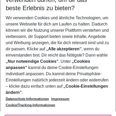
11.08.26
–
09.08.27
5-8 Nächte
beste Erlebnis zu bieten?
Wer wird verreisen
Wir verwenden Cookies und ähnliche Technologien, um
2 Erwachsene
Keine Kinder
unsere Webseite für dich am Laufen zu halten. Dadurch
können wir die Nutzung unserer Plattform verstehen und
Mehr Filter anzeigen
verbessern, dir Support bieten sowie Inhalte, Angebote
und Werbung anzeigen, die für dich relevant sind und zu
dir passen. Klicke auf
„Alle akzeptieren“
, wenn du
einverstanden bist. Dir reicht das Nötigste? Dann wähle
„Nur notwendige Cookies“
. Unter
„Cookies
anpassen“
kannst du deine Cookie-Einstellungen
Footer
Footer navigation
individuell anpassen. Du kannst deine Privatsphäre-
Über uns
Einstellungen natürlich jederzeit ändern oder widerrufen
AGB
– klicke dazu einfach unten auf
„Cookie-Einstellungen
Service & Hilfe
Bestpreisgarantie
ändern“
.
Datenschutz-Informationen
Impressum
Agenturbetreuung
Cookie-Einstellungen ändern
Folge uns
Barrierefreies Reisen
Cookie/Tracking-Informationen
Cookie-Richtlinie
Check-in
Datenschutz