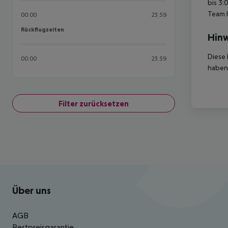
bis 3:
Team 
00:00
23:59
Rückflugzeiten
Rückflugzeiten
Hinw
Diese 
00:00
23:59
haben,
Filter zurücksetzen
Footer
Footer navigation
Über uns
AGB
Bestpreisgarantie