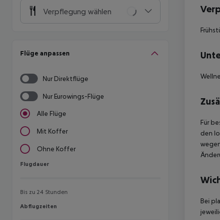
Ver
Verpflegung wählen
Frühst
Flüge anpassen
Unte
Welln
Nur Direktflüge
Nur Eurowings-Flüge
Zusä
Alle Flüge
Für be
Mit Koffer
den lo
wegen 
Ohne Koffer
Änderu
Flugdauer
Flugdauer
Wich
Bis zu 24 Stunden
Bei pl
Abflugzeiten
Abflugzeiten
jeweil