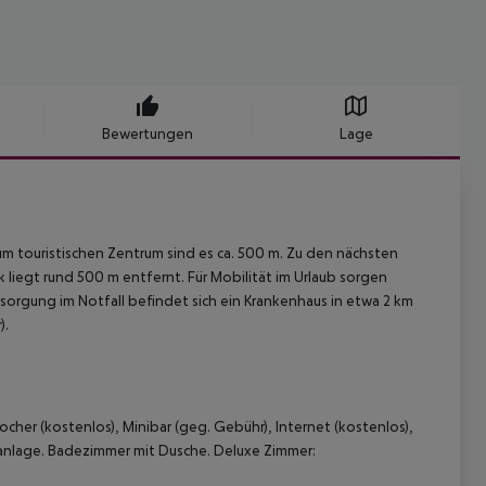
Bewertungen
Lage
um touristischen Zentrum sind es ca. 500 m. Zu den nächsten
liegt rund 500 m entfernt. Für Mobilität im Urlaub sorgen
rsorgung im Notfall befindet sich ein Krankenhaus in etwa 2 km
).
cher (kostenlos), Minibar (geg. Gebühr), Internet (kostenlos),
aanlage. Badezimmer mit Dusche. Deluxe Zimmer: