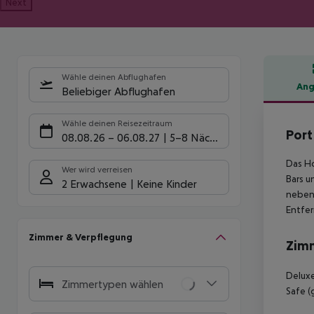
Next
Wähle deinen Abflughafen
Ang
Beliebiger Abflughafen
Hote
Wähle deinen Reisezeitraum
Port
08.08.26
–
06.08.27
5-8 Nächte
Das Ho
Wer wird verreisen
Bars u
2 Erwachsene
Keine Kinder
neben 
Entfer
Zimmer & Verpflegung
Zim
Deluxe
Zimmertypen wählen
Safe (