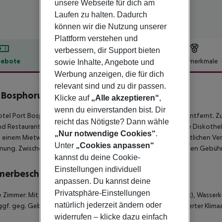
unsere Webseite für dich am
Laufen zu halten. Dadurch
können wir die Nutzung unserer
Plattform verstehen und
verbessern, dir Support bieten
ebote
Hotelbeschreibung
Hotelmerkmale
sowie Inhalte, Angebote und
Werbung anzeigen, die für dich
lbeschreibung
relevant sind und zu dir passen.
 Bosphorus Hotel
Klicke auf
„Alle akzeptieren“
,
4
wenn du einverstanden bist. Dir
tel Port Bosphorus Hotel befindet sich ca. 160 km von Bursa entfernt. Z
reicht das Nötigste? Dann wähle
nd Restaurants gelangt man nach rund 500 m. Auch die nächste Diskothek 
„Nur notwendige Cookies“
.
einem Mietwagen-Verleih auch ein Taxistand (ca. 10 m). Zur ärztlichen Ve
Unter
„Cookies anpassen“
nung. Zwischen Hotel und Flughafen verkehrt ein Shuttle (gegen Gebühr
kannst du deine Cookie-
Einstellungen individuell
merbeschreibung
anpassen. Du kannst deine
Privatsphäre-Einstellungen
 Zimmer: Mit Babybett (kostenlos), Heizung (zentral gesteuert), Wasserko
natürlich jederzeit ändern oder
ggf. geg. Gebühr) und Flatscreen-Sat-TV sowie zentral gesteuerter Klim
widerrufen – klicke dazu einfach