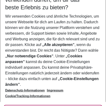
10.08.26
–
08.08.27
5-8 Nächte
beste Erlebnis zu bieten?
Wer wird verreisen
Wir verwenden Cookies und ähnliche Technologien, um
2 Erwachsene
Keine Kinder
unsere Webseite für dich am Laufen zu halten. Dadurch
können wir die Nutzung unserer Plattform verstehen und
Mehr Filter anzeigen
verbessern, dir Support bieten sowie Inhalte, Angebote
und Werbung anzeigen, die für dich relevant sind und zu
dir passen. Klicke auf
„Alle akzeptieren“
, wenn du
einverstanden bist. Dir reicht das Nötigste? Dann wähle
„Nur notwendige Cookies“
. Unter
„Cookies
anpassen“
kannst du deine Cookie-Einstellungen
Footer
Footer navigation
individuell anpassen. Du kannst deine Privatsphäre-
Über uns
Einstellungen natürlich jederzeit ändern oder widerrufen
AGB
– klicke dazu einfach unten auf
„Cookie-Einstellungen
Service & Hilfe
Bestpreisgarantie
ändern“
.
Datenschutz-Informationen
Impressum
Agenturbetreuung
Cookie-Einstellungen ändern
Folge uns
Barrierefreies Reisen
Cookie/Tracking-Informationen
Cookie-Richtlinie
Check-in
Datenschutz