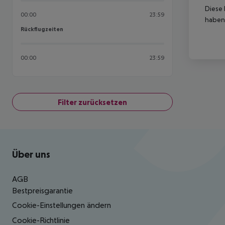
Diese 
00:00
23:59
haben,
Rückflugzeiten
Rückflugzeiten
00:00
23:59
Filter zurücksetzen
Footer
Footer navigation
Über uns
AGB
Bestpreisgarantie
Cookie-Einstellungen ändern
Cookie-Richtlinie