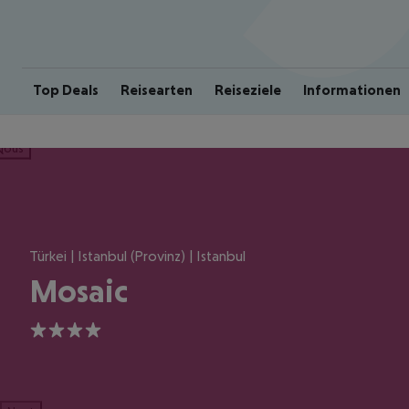
Top Deals
Reisearten
Reiseziele
Informationen
ious
Türkei | Istanbul (Provinz) | Istanbul
Mosaic
4