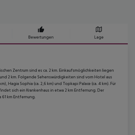
Bewertungen
Lage
tischen Zentrum sind es ca. 2 km. Einkaufsmöglichkeiten liegen
 rund 2 km. Folgende Sehenswürdigkeiten sind vom Hotel aus
6 km), Hagia Sophia (ca. 2,6 km) und Topkapi Palace (ca. 4 km). Für
efindet sich ein Krankenhaus in etwa 2 km Entfernung. Der
wa 61 km Entfernung.