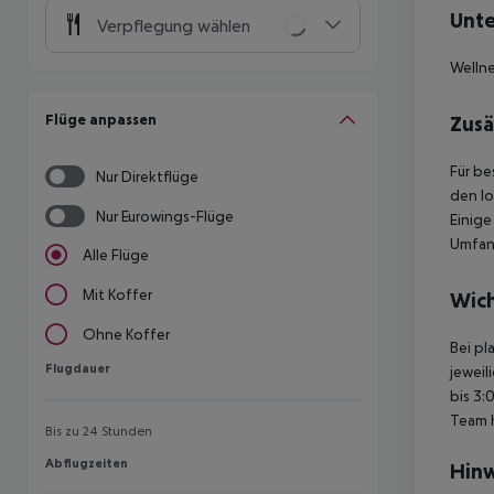
Unte
Verpflegung wählen
Welln
Flüge anpassen
Zusä
Für be
Nur Direktflüge
den lo
Nur Eurowings-Flüge
Einig
Umfang
Alle Flüge
Mit Koffer
Wich
Ohne Koffer
Bei pl
Flugdauer
Flugdauer
jeweil
bis 3:
Team 
Bis zu 24 Stunden
Abflugzeiten
Abflugzeiten
Hinw