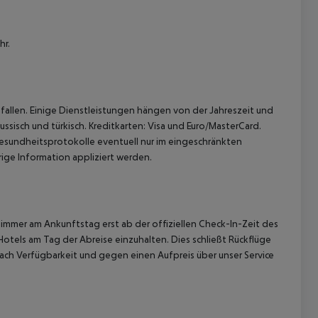
hr.
allen. Einige Dienstleistungen hängen von der Jahreszeit und
 akzeptieren
ssisch und türkisch. Kreditkarten: Visa und Euro/MasterCard.
sundheitsprotokolle eventuell nur im eingeschränkten
ge Information appliziert werden.
immer am Ankunftstag erst ab der offiziellen Check-In-Zeit des
Hotels am Tag der Abreise einzuhalten. Dies schließt Rückflüge
ach Verfügbarkeit und gegen einen Aufpreis über unser Service