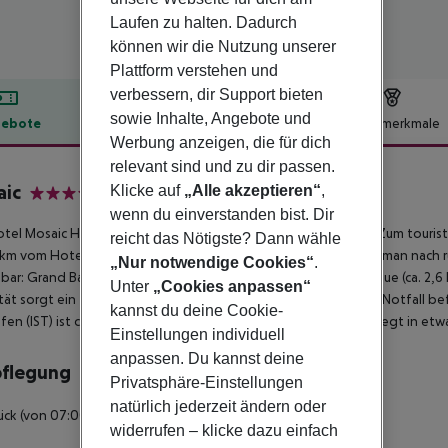
Laufen zu halten. Dadurch
können wir die Nutzung unserer
Plattform verstehen und
verbessern, dir Support bieten
sowie Inhalte, Angebote und
ebote
Hotelbeschreibung
Hotelmerkmale
Werbung anzeigen, die für dich
lbeschreibung
relevant sind und zu dir passen.
aic
Klicke auf
„Alle akzeptieren“
,
4
wenn du einverstanden bist. Dir
tel Mosaic Hotel befindet sich ca. 152 km von Bursa entfernt. Zum touris
reicht das Nötigste? Dann wähle
8 km vom Hotel. Zu den nächsten Bars und Restaurants gelangt man nach
„Nur notwendige Cookies“
.
hbar: Grand Bazaar (ca. 1 km), Spice Bazaar (ca. 1,5 km), Blue Mosque (ca. 2,
Unter
„Cookies anpassen“
tät sorgt ein Taxistand (ca. 50 m). Zur ärztlichen Versorgung im Notfall b
kannst du deine Cookie-
fen (IST) ist ca. 46 km entfernt. Ein weiterer Flughafen (SAW) liegt in et
Einstellungen individuell
anpassen. Du kannst deine
pflegung
Privatsphäre-Einstellungen
natürlich jederzeit ändern oder
ück (von 07:00 - 10:00 Uhr) vom Buffet.
widerrufen – klicke dazu einfach