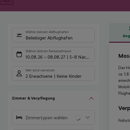
Next
Wähle deinen Abflughafen
Ang
Beliebiger Abflughafen
Hote
Wähle deinen Reisezeitraum
Mos
10.08.26
–
08.08.27
5-8 Nächte
Das Ho
Wer wird verreisen
ca. 1,
2 Erwachsene
Keine Kinder
erreic
Mobili
Flugha
Zimmer & Verpflegung
Ver
Zimmertypen wählen
Frühst