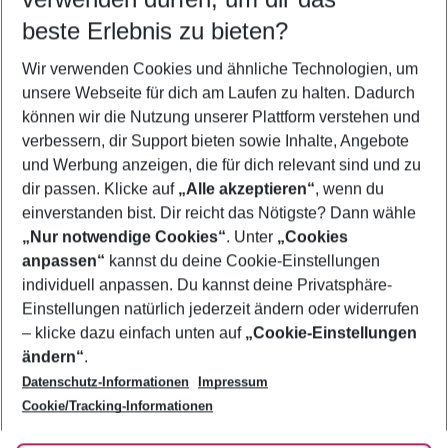
10.08.26
–
08.08.27
5-8 Nächte
beste Erlebnis zu bieten?
Wer wird verreisen
Wir verwenden Cookies und ähnliche Technologien, um
2 Erwachsene
Keine Kinder
unsere Webseite für dich am Laufen zu halten. Dadurch
können wir die Nutzung unserer Plattform verstehen und
Mehr Filter anzeigen
verbessern, dir Support bieten sowie Inhalte, Angebote
und Werbung anzeigen, die für dich relevant sind und zu
dir passen. Klicke auf
„Alle akzeptieren“
, wenn du
einverstanden bist. Dir reicht das Nötigste? Dann wähle
„Nur notwendige Cookies“
. Unter
„Cookies
anpassen“
kannst du deine Cookie-Einstellungen
Footer
Footer navigation
individuell anpassen. Du kannst deine Privatsphäre-
Über uns
Einstellungen natürlich jederzeit ändern oder widerrufen
AGB
– klicke dazu einfach unten auf
„Cookie-Einstellungen
Service & Hilfe
Bestpreisgarantie
ändern“
.
Datenschutz-Informationen
Impressum
Agenturbetreuung
Cookie-Einstellungen ändern
Folge uns
Barrierefreies Reisen
Cookie/Tracking-Informationen
Cookie-Richtlinie
Check-in
Datenschutz