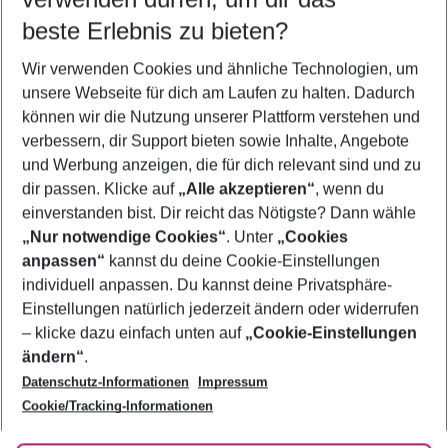
11.08.26
–
09.08.27
5-8 Nächte
beste Erlebnis zu bieten?
Wer wird verreisen
Wir verwenden Cookies und ähnliche Technologien, um
2 Erwachsene
Keine Kinder
unsere Webseite für dich am Laufen zu halten. Dadurch
können wir die Nutzung unserer Plattform verstehen und
Mehr Filter anzeigen
verbessern, dir Support bieten sowie Inhalte, Angebote
und Werbung anzeigen, die für dich relevant sind und zu
dir passen. Klicke auf
„Alle akzeptieren“
, wenn du
einverstanden bist. Dir reicht das Nötigste? Dann wähle
„Nur notwendige Cookies“
. Unter
„Cookies
anpassen“
kannst du deine Cookie-Einstellungen
Footer
Footer navigation
individuell anpassen. Du kannst deine Privatsphäre-
Über uns
Einstellungen natürlich jederzeit ändern oder widerrufen
AGB
– klicke dazu einfach unten auf
„Cookie-Einstellungen
Service & Hilfe
Bestpreisgarantie
ändern“
.
Datenschutz-Informationen
Impressum
Agenturbetreuung
Cookie-Einstellungen ändern
Folge uns
Barrierefreies Reisen
Cookie/Tracking-Informationen
Cookie-Richtlinie
Check-in
Datenschutz