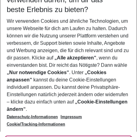
10.08.26
–
08.08.27
5-8 Nächte
beste Erlebnis zu bieten?
Wer wird verreisen
Wir verwenden Cookies und ähnliche Technologien, um
2 Erwachsene
Keine Kinder
unsere Webseite für dich am Laufen zu halten. Dadurch
können wir die Nutzung unserer Plattform verstehen und
Mehr Filter anzeigen
verbessern, dir Support bieten sowie Inhalte, Angebote
und Werbung anzeigen, die für dich relevant sind und zu
dir passen. Klicke auf
„Alle akzeptieren“
, wenn du
einverstanden bist. Dir reicht das Nötigste? Dann wähle
„Nur notwendige Cookies“
. Unter
„Cookies
anpassen“
kannst du deine Cookie-Einstellungen
Footer
Footer navigation
individuell anpassen. Du kannst deine Privatsphäre-
Über uns
Einstellungen natürlich jederzeit ändern oder widerrufen
AGB
– klicke dazu einfach unten auf
„Cookie-Einstellungen
Service & Hilfe
Bestpreisgarantie
ändern“
.
Datenschutz-Informationen
Impressum
Agenturbetreuung
Cookie-Einstellungen ändern
Folge uns
Barrierefreies Reisen
Cookie/Tracking-Informationen
Cookie-Richtlinie
Check-in
Datenschutz