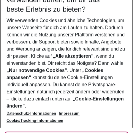
09.08.26
–
07.08.27
5-8 Nächte
beste Erlebnis zu bieten?
Wer wird verreisen
Wir verwenden Cookies und ähnliche Technologien, um
2 Erwachsene
Keine Kinder
unsere Webseite für dich am Laufen zu halten. Dadurch
können wir die Nutzung unserer Plattform verstehen und
Mehr Filter anzeigen
verbessern, dir Support bieten sowie Inhalte, Angebote
und Werbung anzeigen, die für dich relevant sind und zu
dir passen. Klicke auf
„Alle akzeptieren“
, wenn du
einverstanden bist. Dir reicht das Nötigste? Dann wähle
„Nur notwendige Cookies“
. Unter
„Cookies
anpassen“
kannst du deine Cookie-Einstellungen
Footer
Footer navigation
individuell anpassen. Du kannst deine Privatsphäre-
Über uns
Einstellungen natürlich jederzeit ändern oder widerrufen
AGB
– klicke dazu einfach unten auf
„Cookie-Einstellungen
Service & Hilfe
Bestpreisgarantie
ändern“
.
Datenschutz-Informationen
Impressum
Agenturbetreuung
Cookie-Einstellungen ändern
Folge uns
Barrierefreies Reisen
Cookie/Tracking-Informationen
Cookie-Richtlinie
Check-in
Datenschutz