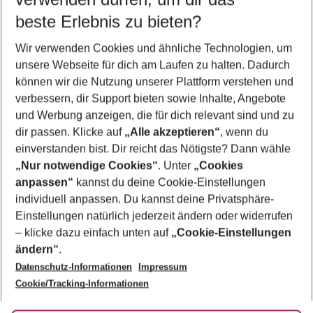
11.08.26
–
09.08.27
5-8 Nächte
beste Erlebnis zu bieten?
Wer wird verreisen
Wir verwenden Cookies und ähnliche Technologien, um
2 Erwachsene
Keine Kinder
unsere Webseite für dich am Laufen zu halten. Dadurch
können wir die Nutzung unserer Plattform verstehen und
Mehr Filter anzeigen
verbessern, dir Support bieten sowie Inhalte, Angebote
und Werbung anzeigen, die für dich relevant sind und zu
dir passen. Klicke auf
„Alle akzeptieren“
, wenn du
einverstanden bist. Dir reicht das Nötigste? Dann wähle
„Nur notwendige Cookies“
. Unter
„Cookies
anpassen“
kannst du deine Cookie-Einstellungen
Footer
Footer navigation
individuell anpassen. Du kannst deine Privatsphäre-
Über uns
Einstellungen natürlich jederzeit ändern oder widerrufen
AGB
– klicke dazu einfach unten auf
„Cookie-Einstellungen
Service & Hilfe
Bestpreisgarantie
ändern“
.
Datenschutz-Informationen
Impressum
Agenturbetreuung
Cookie-Einstellungen ändern
Folge uns
Barrierefreies Reisen
Cookie/Tracking-Informationen
Cookie-Richtlinie
Check-in
Datenschutz