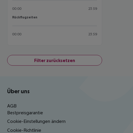
00:00
23:59
Rückflugzeiten
Rückflugzeiten
00:00
23:59
Filter zurücksetzen
Footer
Footer navigation
Über uns
AGB
Bestpreisgarantie
Cookie-Einstellungen ändern
Cookie-Richtlinie