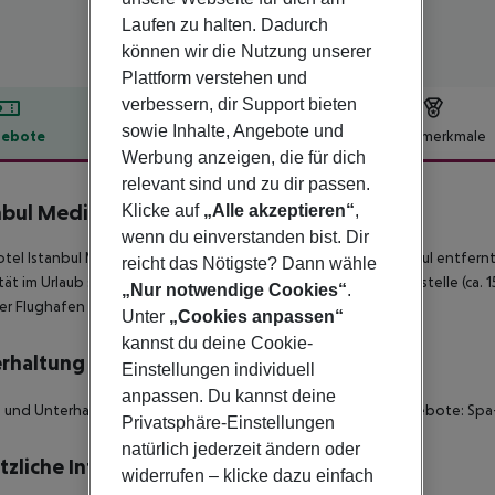
Laufen zu halten. Dadurch
können wir die Nutzung unserer
Plattform verstehen und
verbessern, dir Support bieten
sowie Inhalte, Angebote und
ebote
Hotelbeschreibung
Hotelmerkmale
Werbung anzeigen, die für dich
lbeschreibung
relevant sind und zu dir passen.
nbul Medikal Termal Hotel
Klicke auf
„Alle akzeptieren“
,
5
wenn du einverstanden bist. Dir
tel Istanbul Medikal Termal befindet sich ca. 45 km von Istanbul entfern
reicht das Nötigste? Dann wähle
tät im Urlaub sorgen ein Taxistand (ca. 50 m) und eine Bushaltestelle (ca. 
„Nur notwendige Cookies“
.
er Flughafen (IST) liegt in etwa 90 km Entfernung.
Unter
„Cookies anpassen“
kannst du deine Cookie-
rhaltung
Einstellungen individuell
anpassen. Du kannst deine
 und Unterhaltungsangebote: Pilates und Yoga. Wellnessangebote: Spa
Privatsphäre-Einstellungen
natürlich jederzeit ändern oder
tzliche Informationen
widerrufen – klicke dazu einfach