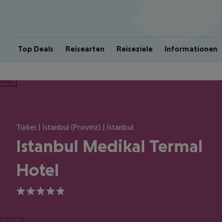
Top Deals
Reisearten
Reiseziele
Informationen
ious
Türkei | Istanbul (Provinz) | Istanbul
Istanbul Medikal Termal
Hotel
5