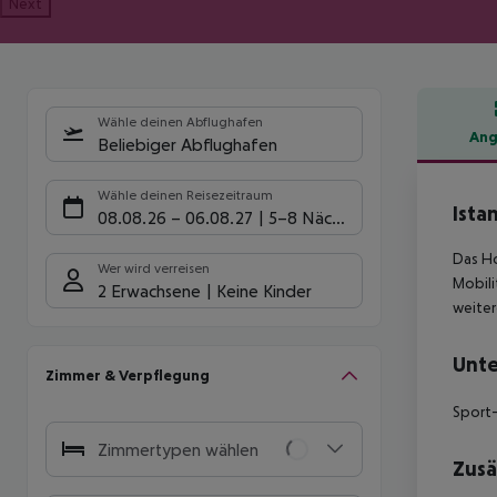
Next
Wähle deinen Abflughafen
Ang
Beliebiger Abflughafen
Hote
Wähle deinen Reisezeitraum
Ista
08.08.26
–
06.08.27
5-8 Nächte
Das Ho
Wer wird verreisen
Mobili
2 Erwachsene
Keine Kinder
weiter
Unte
Zimmer & Verpflegung
Sport-
Zimmertypen wählen
Zusä