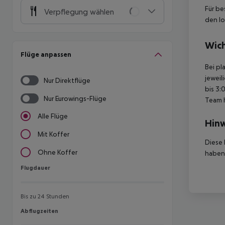
Für be
Verpflegung wählen
den lo
Wich
Flüge anpassen
Bei pl
jeweil
Nur Direktflüge
bis 3:
Nur Eurowings-Flüge
Team 
Alle Flüge
Hinw
Mit Koffer
Diese 
Ohne Koffer
haben,
Flugdauer
Flugdauer
Bis zu 24 Stunden
Abflugzeiten
Abflugzeiten