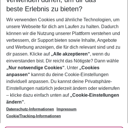
08.08.26
–
06.08.27
5-8 Nächte
beste Erlebnis zu bieten?
Wer wird verreisen
Wir verwenden Cookies und ähnliche Technologien, um
2 Erwachsene
Keine Kinder
unsere Webseite für dich am Laufen zu halten. Dadurch
können wir die Nutzung unserer Plattform verstehen und
Mehr Filter anzeigen
verbessern, dir Support bieten sowie Inhalte, Angebote
und Werbung anzeigen, die für dich relevant sind und zu
dir passen. Klicke auf
„Alle akzeptieren“
, wenn du
einverstanden bist. Dir reicht das Nötigste? Dann wähle
„Nur notwendige Cookies“
. Unter
„Cookies
anpassen“
kannst du deine Cookie-Einstellungen
Footer
Footer navigation
individuell anpassen. Du kannst deine Privatsphäre-
Über uns
Einstellungen natürlich jederzeit ändern oder widerrufen
AGB
– klicke dazu einfach unten auf
„Cookie-Einstellungen
Service & Hilfe
Bestpreisgarantie
ändern“
.
Datenschutz-Informationen
Impressum
Agenturbetreuung
Cookie-Einstellungen ändern
Folge uns
Barrierefreies Reisen
Cookie/Tracking-Informationen
Cookie-Richtlinie
Check-in
Datenschutz