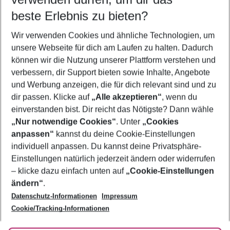
11.08.26
–
09.08.27
5-8 Nächte
beste Erlebnis zu bieten?
Wer wird verreisen
Wir verwenden Cookies und ähnliche Technologien, um
2 Erwachsene
Keine Kinder
unsere Webseite für dich am Laufen zu halten. Dadurch
können wir die Nutzung unserer Plattform verstehen und
Mehr Filter anzeigen
verbessern, dir Support bieten sowie Inhalte, Angebote
und Werbung anzeigen, die für dich relevant sind und zu
dir passen. Klicke auf
„Alle akzeptieren“
, wenn du
einverstanden bist. Dir reicht das Nötigste? Dann wähle
„Nur notwendige Cookies“
. Unter
„Cookies
anpassen“
kannst du deine Cookie-Einstellungen
Footer
Footer navigation
individuell anpassen. Du kannst deine Privatsphäre-
Über uns
Einstellungen natürlich jederzeit ändern oder widerrufen
AGB
– klicke dazu einfach unten auf
„Cookie-Einstellungen
Service & Hilfe
Bestpreisgarantie
ändern“
.
Datenschutz-Informationen
Impressum
Agenturbetreuung
Cookie-Einstellungen ändern
Folge uns
Barrierefreies Reisen
Cookie/Tracking-Informationen
Cookie-Richtlinie
Check-in
Datenschutz