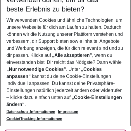
10.08.26
–
08.08.27
5-8 Nächte
beste Erlebnis zu bieten?
Wer wird verreisen
Wir verwenden Cookies und ähnliche Technologien, um
2 Erwachsene
Keine Kinder
unsere Webseite für dich am Laufen zu halten. Dadurch
können wir die Nutzung unserer Plattform verstehen und
Mehr Filter anzeigen
verbessern, dir Support bieten sowie Inhalte, Angebote
und Werbung anzeigen, die für dich relevant sind und zu
dir passen. Klicke auf
„Alle akzeptieren“
, wenn du
einverstanden bist. Dir reicht das Nötigste? Dann wähle
„Nur notwendige Cookies“
. Unter
„Cookies
anpassen“
kannst du deine Cookie-Einstellungen
Footer
Footer navigation
individuell anpassen. Du kannst deine Privatsphäre-
Über uns
Einstellungen natürlich jederzeit ändern oder widerrufen
AGB
– klicke dazu einfach unten auf
„Cookie-Einstellungen
Service & Hilfe
Bestpreisgarantie
ändern“
.
Datenschutz-Informationen
Impressum
Agenturbetreuung
Cookie-Einstellungen ändern
Folge uns
Barrierefreies Reisen
Cookie/Tracking-Informationen
Cookie-Richtlinie
Check-in
Datenschutz