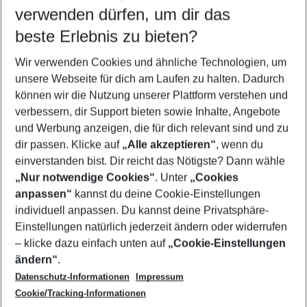
verwenden dürfen, um dir das
Wähle deinen Reisezeitraum
07.08.26
–
05.08.27
5-8 Nächte
beste Erlebnis zu bieten?
Wer wird verreisen
Wir verwenden Cookies und ähnliche Technologien, um
2 Erwachsene
Keine Kinder
unsere Webseite für dich am Laufen zu halten. Dadurch
können wir die Nutzung unserer Plattform verstehen und
Mehr Filter anzeigen
verbessern, dir Support bieten sowie Inhalte, Angebote
und Werbung anzeigen, die für dich relevant sind und zu
dir passen. Klicke auf
„Alle akzeptieren“
, wenn du
einverstanden bist. Dir reicht das Nötigste? Dann wähle
„Nur notwendige Cookies“
. Unter
„Cookies
anpassen“
kannst du deine Cookie-Einstellungen
Footer
Footer navigation
individuell anpassen. Du kannst deine Privatsphäre-
Über uns
Einstellungen natürlich jederzeit ändern oder widerrufen
AGB
– klicke dazu einfach unten auf
„Cookie-Einstellungen
Service & Hilfe
Bestpreisgarantie
ändern“
.
Datenschutz-Informationen
Impressum
Agenturbetreuung
Cookie-Einstellungen ändern
Folge uns
Barrierefreies Reisen
Cookie/Tracking-Informationen
Cookie-Richtlinie