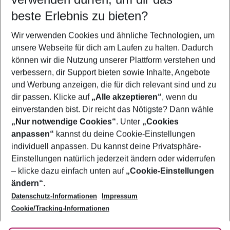
09.08.26
–
07.08.27
5-8 Nächte
beste Erlebnis zu bieten?
Wer wird verreisen
Wir verwenden Cookies und ähnliche Technologien, um
2 Erwachsene
Keine Kinder
unsere Webseite für dich am Laufen zu halten. Dadurch
können wir die Nutzung unserer Plattform verstehen und
Mehr Filter anzeigen
verbessern, dir Support bieten sowie Inhalte, Angebote
und Werbung anzeigen, die für dich relevant sind und zu
dir passen. Klicke auf
„Alle akzeptieren“
, wenn du
einverstanden bist. Dir reicht das Nötigste? Dann wähle
„Nur notwendige Cookies“
. Unter
„Cookies
anpassen“
kannst du deine Cookie-Einstellungen
Footer
Footer navigation
individuell anpassen. Du kannst deine Privatsphäre-
Über uns
Einstellungen natürlich jederzeit ändern oder widerrufen
AGB
– klicke dazu einfach unten auf
„Cookie-Einstellungen
Service & Hilfe
Bestpreisgarantie
ändern“
.
Datenschutz-Informationen
Impressum
Agenturbetreuung
Cookie-Einstellungen ändern
Folge uns
Barrierefreies Reisen
Cookie/Tracking-Informationen
Cookie-Richtlinie
Check-in
Datenschutz