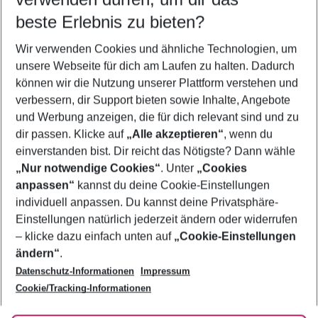
08.08.26
–
06.08.27
5-8 Nächte
beste Erlebnis zu bieten?
Wer wird verreisen
Wir verwenden Cookies und ähnliche Technologien, um
2 Erwachsene
Keine Kinder
unsere Webseite für dich am Laufen zu halten. Dadurch
können wir die Nutzung unserer Plattform verstehen und
Mehr Filter anzeigen
verbessern, dir Support bieten sowie Inhalte, Angebote
und Werbung anzeigen, die für dich relevant sind und zu
dir passen. Klicke auf
„Alle akzeptieren“
, wenn du
einverstanden bist. Dir reicht das Nötigste? Dann wähle
„Nur notwendige Cookies“
. Unter
„Cookies
anpassen“
kannst du deine Cookie-Einstellungen
Footer
Footer navigation
individuell anpassen. Du kannst deine Privatsphäre-
Über uns
Einstellungen natürlich jederzeit ändern oder widerrufen
AGB
– klicke dazu einfach unten auf
„Cookie-Einstellungen
Service & Hilfe
Bestpreisgarantie
ändern“
.
Datenschutz-Informationen
Impressum
Agenturbetreuung
Cookie-Einstellungen ändern
Folge uns
Barrierefreies Reisen
Cookie/Tracking-Informationen
Cookie-Richtlinie
Check-in
Datenschutz