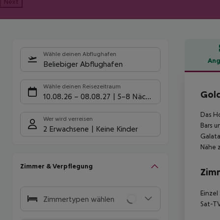
Next
Wähle deinen Abflughafen
Ang
Beliebiger Abflughafen
Hote
Wähle deinen Reisezeitraum
Gold
10.08.26
–
08.08.27
5-8 Nächte
Das Ho
Wer wird verreisen
Bars u
2 Erwachsene
Keine Kinder
Galata
Nähe z
Zimmer & Verpflegung
Zim
Einzel
Zimmertypen wählen
Sat-TV