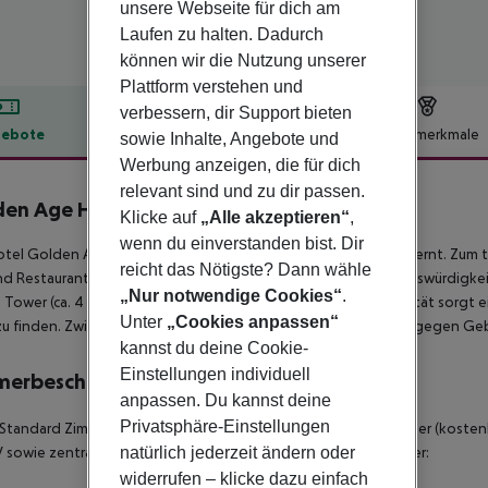
unsere Webseite für dich am
Laufen zu halten. Dadurch
können wir die Nutzung unserer
Plattform verstehen und
verbessern, dir Support bieten
ebote
Hotelbeschreibung
Hotelmerkmale
sowie Inhalte, Angebote und
Werbung anzeigen, die für dich
lbeschreibung
relevant sind und zu dir passen.
en Age Hotel Istanbul
Klicke auf
„Alle akzeptieren“
,
4
wenn du einverstanden bist. Dir
tel Golden Age Hotel befindet sich ca. 152 km von Bursa entfernt. Zum 
reicht das Nötigste? Dann wähle
nd Restaurants erreichen Sie nach rund 200 m. Folgende Sehenswürdigkeit
„Nur notwendige Cookies“
.
 Tower (ca. 4 km) und Modern Art Museum (ca. 4 km). Für Mobilität sorgt ei
Unter
„Cookies anpassen“
u finden. Zwischen Hotel und Flughafen verkehrt ein Shuttle (gegen Gebü
kannst du deine Cookie-
Einstellungen individuell
merbeschreibung
anpassen. Du kannst deine
Privatsphäre-Einstellungen
 Standard Zimmer: Mit Heizung (zentral gesteuert), Wasserkocher (kostenl
natürlich jederzeit ändern oder
 sowie zentral gesteuerter Klimaanlage. Einzel Standard Zimmer:
widerrufen – klicke dazu einfach