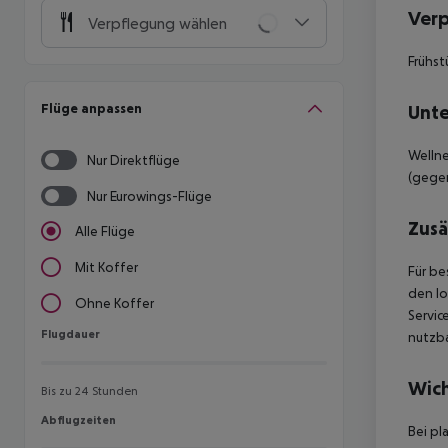
Ver
Verpflegung wählen
Frühst
Flüge anpassen
Unte
Welln
Nur Direktflüge
(gege
Nur Eurowings-Flüge
Zusä
Alle Flüge
Mit Koffer
Für be
den lo
Ohne Koffer
Servi
Flugdauer
Flugdauer
nutzba
Wich
Bis zu 24 Stunden
Abflugzeiten
Abflugzeiten
Bei pl