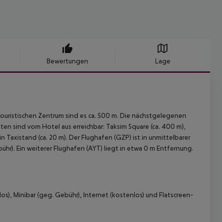
Bewertungen
Lage
touristischen Zentrum sind es ca. 500 m. Die nächstgelegenen
en sind vom Hotel aus erreichbar: Taksim Square (ca. 400 m),
n Taxistand (ca. 20 m). Der Flughafen (GZP) ist in unmittelbarer
hr). Ein weiterer Flughafen (AYT) liegt in etwa 0 m Entfernung.
os), Minibar (geg. Gebühr), Internet (kostenlos) und Flatscreen-