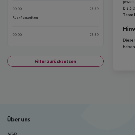
jeweil
bis 3:
00:00
23:59
Team 
Rückflugzeiten
Rückflugzeiten
Hinw
00:00
23:59
Diese 
haben,
Filter zurücksetzen
Footer
Footer navigation
Über uns
AGB