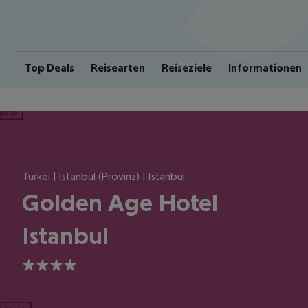
Top Deals
Reisearten
Reiseziele
Informationen
ious
Türkei | Istanbul (Provinz) | Istanbul
Golden Age Hotel
Istanbul
4