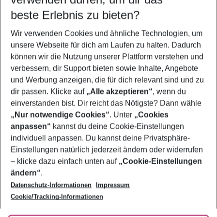
11.08.26
–
09.08.27
5-8 Nächte
beste Erlebnis zu bieten?
Wer wird verreisen
Wir verwenden Cookies und ähnliche Technologien, um
2 Erwachsene
Keine Kinder
unsere Webseite für dich am Laufen zu halten. Dadurch
können wir die Nutzung unserer Plattform verstehen und
Mehr Filter anzeigen
verbessern, dir Support bieten sowie Inhalte, Angebote
und Werbung anzeigen, die für dich relevant sind und zu
dir passen. Klicke auf
„Alle akzeptieren“
, wenn du
einverstanden bist. Dir reicht das Nötigste? Dann wähle
„Nur notwendige Cookies“
. Unter
„Cookies
anpassen“
kannst du deine Cookie-Einstellungen
Footer
Footer navigation
individuell anpassen. Du kannst deine Privatsphäre-
Über uns
Einstellungen natürlich jederzeit ändern oder widerrufen
AGB
– klicke dazu einfach unten auf
„Cookie-Einstellungen
Service & Hilfe
Bestpreisgarantie
ändern“
.
Datenschutz-Informationen
Impressum
Agenturbetreuung
Cookie-Einstellungen ändern
Folge uns
Barrierefreies Reisen
Cookie/Tracking-Informationen
Cookie-Richtlinie
Check-in
Datenschutz