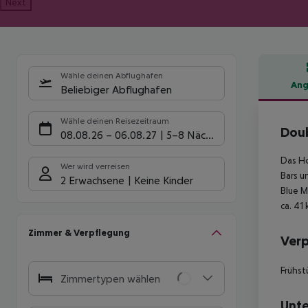
Next
Wähle deinen Abflughafen
Ang
Beliebiger Abflughafen
Hote
Wähle deinen Reisezeitraum
Doub
08.08.26
–
06.08.27
5-8 Nächte
Das Ho
Wer wird verreisen
Bars u
2 Erwachsene
Keine Kinder
Blue M
ca. 41
Zimmer & Verpflegung
Ver
Frühst
Zimmertypen wählen
Unte