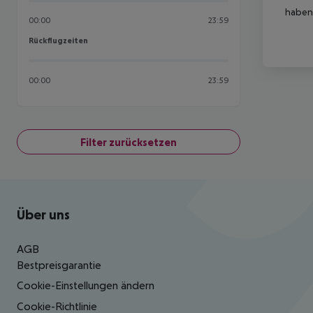
haben,
00:00
23:59
Rückflugzeiten
Rückflugzeiten
00:00
23:59
Filter zurücksetzen
Footer
Footer navigation
Über uns
AGB
Bestpreisgarantie
Cookie-Einstellungen ändern
Cookie-Richtlinie