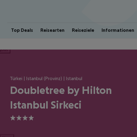
Top Deals
Reisearten
Reiseziele
Informationen
ious
Türkei | Istanbul (Provinz) | Istanbul
Doubletree by Hilton
Istanbul Sirkeci
4