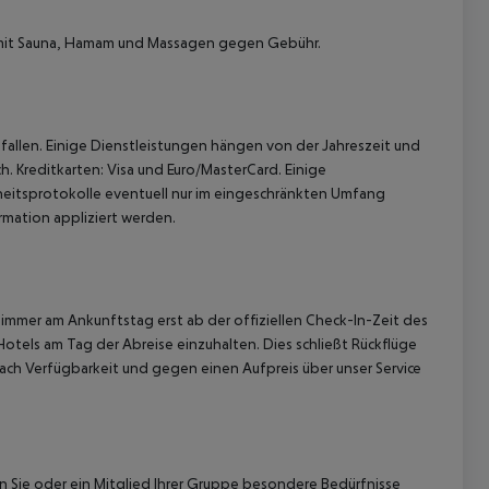
 mit Sauna, Hamam und Massagen gegen Gebühr.
allen. Einige Dienstleistungen hängen von der Jahreszeit und
h. Kreditkarten: Visa und Euro/MasterCard. Einige
 akzeptieren
itsprotokolle eventuell nur im eingeschränkten Umfang
mation appliziert werden.
immer am Ankunftstag erst ab der offiziellen Check-In-Zeit des
Hotels am Tag der Abreise einzuhalten. Dies schließt Rückflüge
ach Verfügbarkeit und gegen einen Aufpreis über unser Service
nn Sie oder ein Mitglied Ihrer Gruppe besondere Bedürfnisse