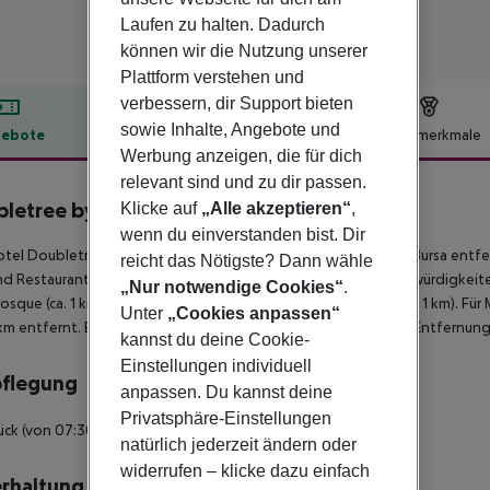
Laufen zu halten. Dadurch
können wir die Nutzung unserer
Plattform verstehen und
verbessern, dir Support bieten
sowie Inhalte, Angebote und
ebote
Hotelbeschreibung
Hotelmerkmale
Werbung anzeigen, die für dich
lbeschreibung
relevant sind und zu dir passen.
letree by Hilton Istanbul Sirkeci
Klicke auf
„Alle akzeptieren“
,
4
wenn du einverstanden bist. Dir
tel Doubletree by Hilton Istanbul Sirkeci liegt ca. 154 km von Bursa entf
reicht das Nötigste? Dann wähle
nd Restaurants gelangt man nach rund 1 km. Folgende Sehenswürdigkeiten 
„Nur notwendige Cookies“
.
osque (ca. 1 km), Hagia Sophia (ca. 1 km) und Topkapi Palace (ca. 1 km). Für 
Unter
„Cookies anpassen“
 km entfernt. Ein weiterer Flughafen (SAW) liegt in etwa 45 km Entfernung
kannst du deine Cookie-
Einstellungen individuell
pflegung
anpassen. Du kannst deine
Privatsphäre-Einstellungen
ück (von 07:30 - 10:30 Uhr) vom Buffet.
natürlich jederzeit ändern oder
widerrufen – klicke dazu einfach
rhaltung