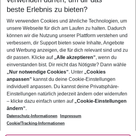
10.08.26
–
08.08.27
5-8 Nächte
beste Erlebnis zu bieten?
Wer wird verreisen
Wir verwenden Cookies und ähnliche Technologien, um
2 Erwachsene
Keine Kinder
unsere Webseite für dich am Laufen zu halten. Dadurch
können wir die Nutzung unserer Plattform verstehen und
Mehr Filter anzeigen
verbessern, dir Support bieten sowie Inhalte, Angebote
und Werbung anzeigen, die für dich relevant sind und zu
dir passen. Klicke auf
„Alle akzeptieren“
, wenn du
einverstanden bist. Dir reicht das Nötigste? Dann wähle
„Nur notwendige Cookies“
. Unter
„Cookies
anpassen“
kannst du deine Cookie-Einstellungen
Footer
Footer navigation
individuell anpassen. Du kannst deine Privatsphäre-
Über uns
Einstellungen natürlich jederzeit ändern oder widerrufen
AGB
– klicke dazu einfach unten auf
„Cookie-Einstellungen
Service & Hilfe
Bestpreisgarantie
ändern“
.
Datenschutz-Informationen
Impressum
Agenturbetreuung
Cookie-Einstellungen ändern
Folge uns
Barrierefreies Reisen
Cookie/Tracking-Informationen
Cookie-Richtlinie
Check-in
Datenschutz