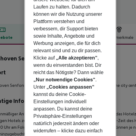
Laufen zu halten. Dadurch
können wir die Nutzung unserer
Plattform verstehen und
verbessern, dir Support bieten
sowie Inhalte, Angebote und
ebote
Hotelbeschreibung
Hotelmerkmale
Werbung anzeigen, die für dich
lbeschreibung
relevant sind und zu dir passen.
hoven Senfoni Hotel
Klicke auf
„Alle akzeptieren“
,
wenn du einverstanden bist. Dir
ort
reicht das Nötigste? Dann wähle
„Nur notwendige Cookies“
.
ven Senfoni Hotel Istanbul is located in Istanbul, 5 km from the city cente
Unter
„Cookies anpassen“
kannst du deine Cookie-
tige Informationen
Einstellungen individuell
anpassen. Du kannst deine
anmäßiger Ankunft im Zielgebiet ab 04:00 Uhr morgens steht das Hotelz
Privatsphäre-Einstellungen
igen Hotels zur Verfügung. Ebenso ist die offizielle Check-Out-Zeit des 
natürlich jederzeit ändern oder
00 Uhr am Folgetag ein. Früh-Check-In bzw. Spät-Check-Out können je n
widerrufen – klicke dazu einfach
hinzugebucht werden.