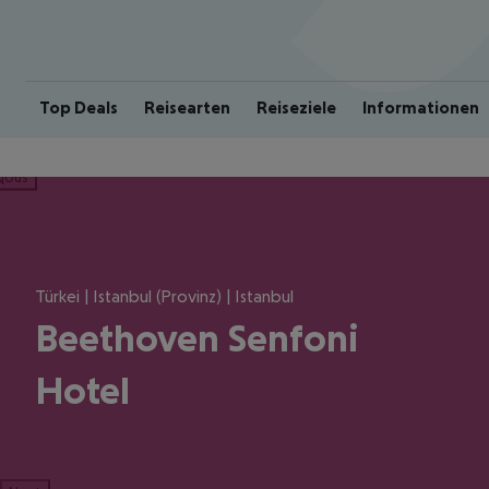
Top Deals
Reisearten
Reiseziele
Informationen
ious
Türkei | Istanbul (Provinz) | Istanbul
Beethoven Senfoni
Hotel