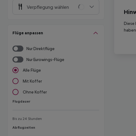
Verpflegung wählen
Hinw
Diese 
haben,
Flüge anpassen
Nur Direktflüge
Nur Eurowings-Flüge
Alle Flüge
Mit Koffer
Ohne Koffer
Flugdauer
Flugdauer
Bis zu 24 Stunden
Abflugzeiten
Abflugzeiten