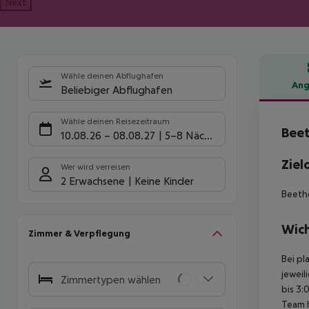
Next
Wähle deinen Abflughafen
Ang
Beliebiger Abflughafen
Hote
Wähle deinen Reisezeitraum
Beet
10.08.26
–
08.08.27
5-8 Nächte
Ziel
Wer wird verreisen
2 Erwachsene
Keine Kinder
Beetho
Wich
Zimmer & Verpflegung
Bei pl
jeweil
Zimmertypen wählen
bis 3:
Team 