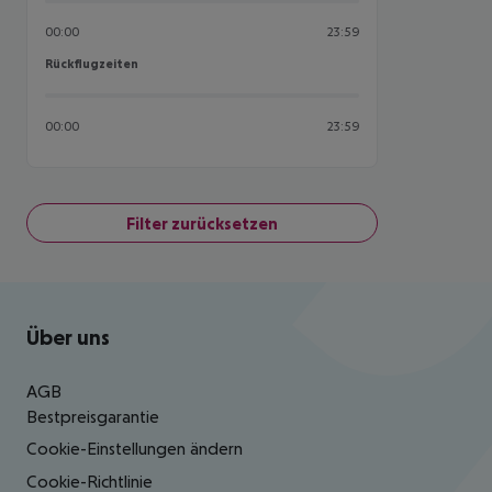
00:00
23:59
Rückflugzeiten
Rückflugzeiten
00:00
23:59
Filter zurücksetzen
Footer
Footer navigation
Über uns
AGB
Bestpreisgarantie
Cookie-Einstellungen ändern
Cookie-Richtlinie