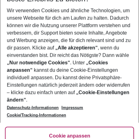
Wer wird verreisen
Wir verwenden Cookies und ähnliche Technologien, um
2 Erwachsene
Keine Kinder
unsere Webseite für dich am Laufen zu halten. Dadurch
können wir die Nutzung unserer Plattform verstehen und
Mehr Filter anzeigen
verbessern, dir Support bieten sowie Inhalte, Angebote
und Werbung anzeigen, die für dich relevant sind und zu
dir passen. Klicke auf
„Alle akzeptieren“
, wenn du
einverstanden bist. Dir reicht das Nötigste? Dann wähle
„Nur notwendige Cookies“
. Unter
„Cookies
anpassen“
kannst du deine Cookie-Einstellungen
Footer
Footer navigation
individuell anpassen. Du kannst deine Privatsphäre-
Über uns
Einstellungen natürlich jederzeit ändern oder widerrufen
AGB
– klicke dazu einfach unten auf
„Cookie-Einstellungen
Service & Hilfe
Bestpreisgarantie
ändern“
.
Datenschutz-Informationen
Impressum
Agenturbetreuung
Cookie-Einstellungen ändern
Folge uns
Barrierefreies Reisen
Cookie/Tracking-Informationen
Cookie-Richtlinie
Check-in
Datenschutz
FAQ
Fakten
Cookie anpassen
HanseMerkur Reiseversicherung
Flexibel buchen