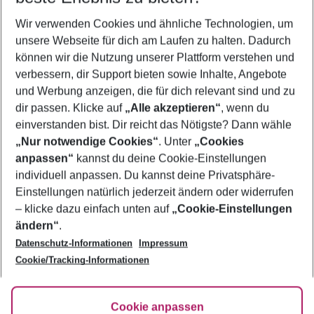
Wer wird verreisen
Wir verwenden Cookies und ähnliche Technologien, um
2 Erwachsene
Keine Kinder
unsere Webseite für dich am Laufen zu halten. Dadurch
können wir die Nutzung unserer Plattform verstehen und
Mehr Filter anzeigen
verbessern, dir Support bieten sowie Inhalte, Angebote
und Werbung anzeigen, die für dich relevant sind und zu
dir passen. Klicke auf
„Alle akzeptieren“
, wenn du
einverstanden bist. Dir reicht das Nötigste? Dann wähle
„Nur notwendige Cookies“
. Unter
„Cookies
anpassen“
kannst du deine Cookie-Einstellungen
Footer
Footer navigation
individuell anpassen. Du kannst deine Privatsphäre-
Über uns
Einstellungen natürlich jederzeit ändern oder widerrufen
AGB
– klicke dazu einfach unten auf
„Cookie-Einstellungen
Service & Hilfe
Bestpreisgarantie
ändern“
.
Datenschutz-Informationen
Impressum
Agenturbetreuung
Cookie-Einstellungen ändern
Folge uns
Barrierefreies Reisen
Cookie/Tracking-Informationen
Cookie-Richtlinie
Check-in
Datenschutz
FAQ
Fakten
Cookie anpassen
HanseMerkur Reiseversicherung
Flexibel buchen